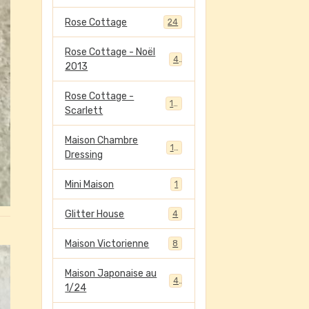
Rose Cottage
24
Rose Cottage - Noël
4
2013
Rose Cottage -
13
Scarlett
Maison Chambre
13
Dressing
Mini Maison
1
Glitter House
4
Maison Victorienne
8
Maison Japonaise au
4
1/24