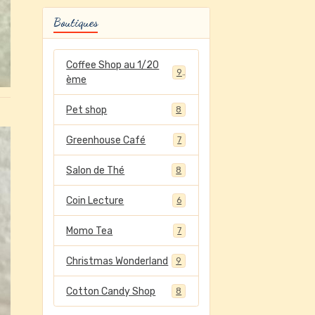
Boutiques
Coffee Shop au 1/20
9
ème
Pet shop
8
Greenhouse Café
7
Salon de Thé
8
Coin Lecture
6
Momo Tea
7
Christmas Wonderland
9
Cotton Candy Shop
8