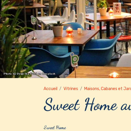
Accueil
Vitrines
Maisons, Cabanes et Jar
Sweet Home a
Sweet Home