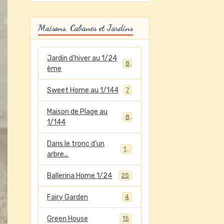
Maisons, Cabanes et Jardins
Jardin d'hiver au 1/24
8
ème
Sweet Home au 1/144
7
Maison de Plage au
8
1/144
Dans le tronc d'un
12
arbre...
Ballerina Home 1/24
25
Fairy Garden
4
Green House
15