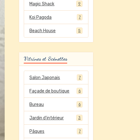
Magic Shack
9
Koi Pagoda
7
Beach House
5
Vitrines et Scènettes
Salon Japonais
7
Façade de boutique
6
Bureau
6
Jardin d'intérieur
3
Pâques
7