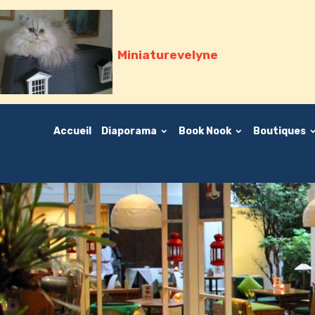
Miniaturevelyne
Accueil
Diaporama
Book Nook
Boutiques