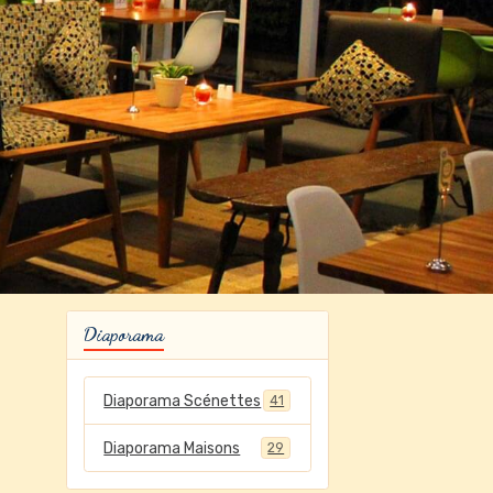
Diaporama
Diaporama Scénettes
41
Diaporama Maisons
29