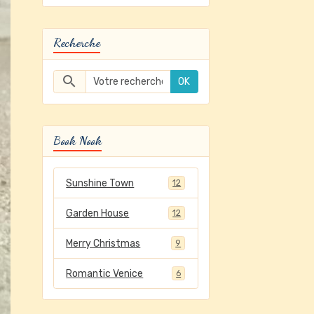
Recherche
OK
Book Nook
Sunshine Town
12
Garden House
12
Merry Christmas
9
Romantic Venice
6