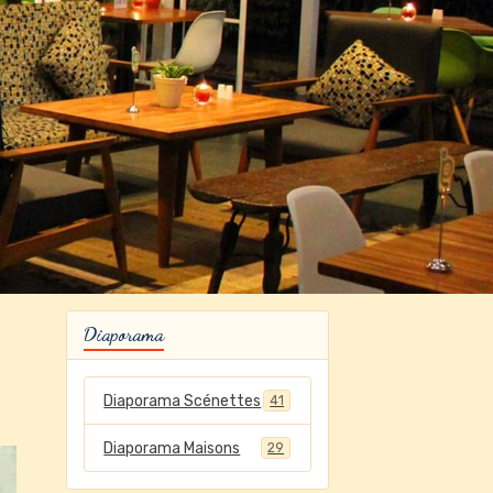
Diaporama
Diaporama Scénettes
41
Diaporama Maisons
29