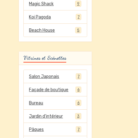
Magic Shack
9
Koi Pagoda
7
Beach House
5
Vitrines et Scènettes
Salon Japonais
7
Façade de boutique
6
Bureau
6
Jardin d'intérieur
3
Pâques
7