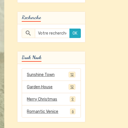
Recherche
OK
Book Nook
Sunshine Town
12
Garden House
12
Merry Christmas
9
Romantic Venice
6