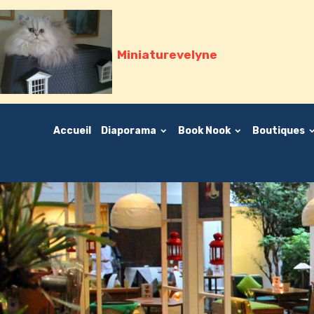
Miniaturevelyne
Accueil
Diaporama
Book Nook
Boutiques