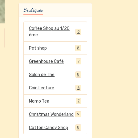
Boutiques
Coffee Shop au 1/20
9
ème
Pet shop
8
Greenhouse Café
7
Salon de Thé
8
Coin Lecture
6
Momo Tea
7
Christmas Wonderland
9
Cotton Candy Shop
8