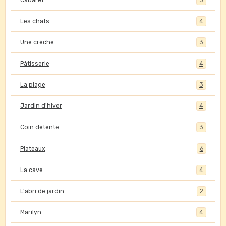
Les chats
4
Une crèche
3
Pâtisserie
4
La plage
3
Jardin d'hiver
4
Coin détente
3
Plateaux
6
La cave
4
L'abri de jardin
2
Marilyn
4