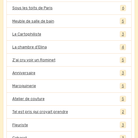
Sous les toits de Paris
6
Meuble de salle de bain
5
Le Cartophiliste
3
La chambre d'Elina
4
Z'ai cru voir un Rominet
5
Anniversaire
3
Maroquinerie
5
Atelier de couture
5
Tel est pris qui croyait prendre
2
Fleuriste
3
Cabaret
3