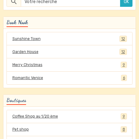
OK
Book Nook
Sunshine Town
12
Garden House
12
Merry Christmas
9
Romantic Venice
6
Boutiques
Coffee Shop au 1/20 ème
9
Pet shop
8