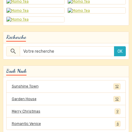
Recherche
OK
Book Nook
Sunshine Town
12
Garden House
12
Merry Christmas
9
Romantic Venice
6