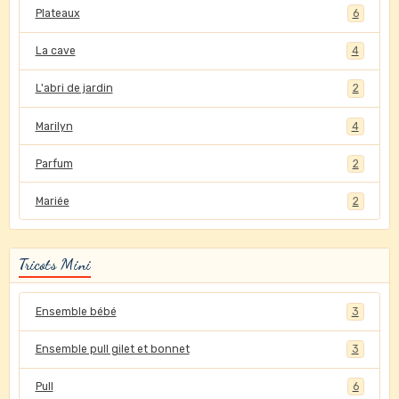
Plateaux
6
La cave
4
L'abri de jardin
2
Marilyn
4
Parfum
2
Mariée
2
Tricots Mini
Ensemble bébé
3
Ensemble pull gilet et bonnet
3
Pull
6