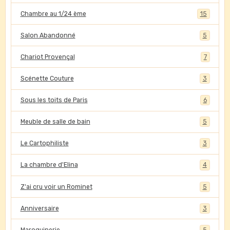
Chambre au 1/24 ème
15
Salon Abandonné
5
Chariot Provençal
7
Scénette Couture
3
Sous les toits de Paris
6
Meuble de salle de bain
5
Le Cartophiliste
3
La chambre d'Elina
4
Z'ai cru voir un Rominet
5
Anniversaire
3
Maroquinerie
5