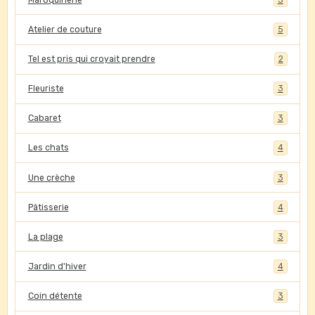
Atelier de couture
5
Tel est pris qui croyait prendre
2
Fleuriste
3
Cabaret
3
Les chats
4
Une crèche
3
Pâtisserie
4
La plage
3
Jardin d'hiver
4
Coin détente
3