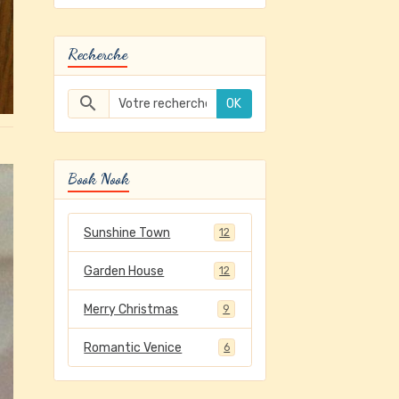
Recherche
OK
Book Nook
Sunshine Town
12
Garden House
12
Merry Christmas
9
Romantic Venice
6