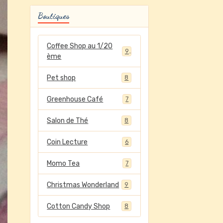
Boutiques
Coffee Shop au 1/20
9
ème
Pet shop
8
Greenhouse Café
7
Salon de Thé
8
Coin Lecture
6
Momo Tea
7
Christmas Wonderland
9
Cotton Candy Shop
8