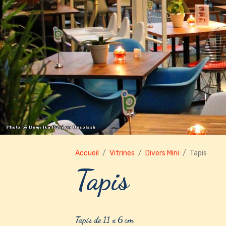
Accueil
Vitrines
Divers Mini
Tapis
Tapis
Tapis de 11 x 6 cm