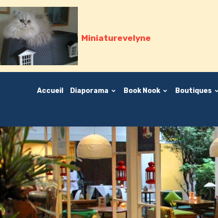
Miniaturevelyne
Accueil
Diaporama
Book Nook
Boutiques