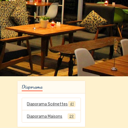
Diaporama
Diaporama Scénettes
41
Diaporama Maisons
29