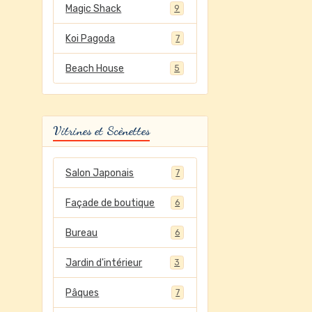
Magic Shack
9
Koi Pagoda
7
Beach House
5
Vitrines et Scènettes
Salon Japonais
7
Façade de boutique
6
Bureau
6
Jardin d'intérieur
3
Pâques
7