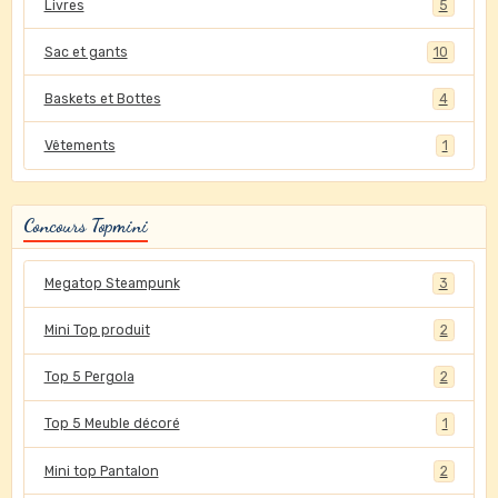
Livres
5
Sac et gants
10
Baskets et Bottes
4
Vêtements
1
Concours Topmini
Megatop Steampunk
3
Mini Top produit
2
Top 5 Pergola
2
Top 5 Meuble décoré
1
Mini top Pantalon
2