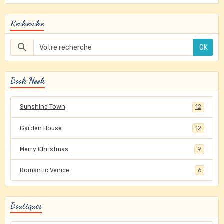
Recherche
OK
Book Nook
Sunshine Town
12
Garden House
12
Merry Christmas
9
Romantic Venice
6
Boutiques