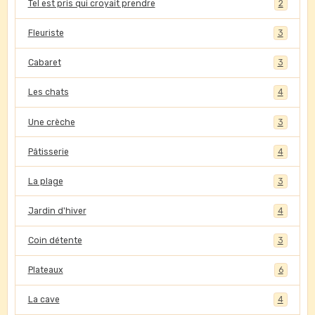
Tel est pris qui croyait prendre
2
Fleuriste
3
Cabaret
3
Les chats
4
Une crèche
3
Pâtisserie
4
La plage
3
Jardin d'hiver
4
Coin détente
3
Plateaux
6
La cave
4