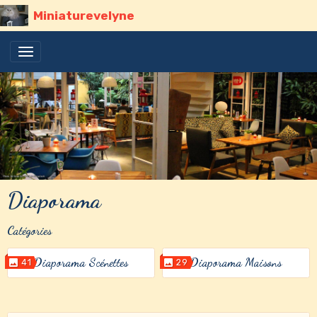
Miniaturevelyne
Diaporama
Catégories
Diaporama Scénettes
Diaporama Maisons
41
29