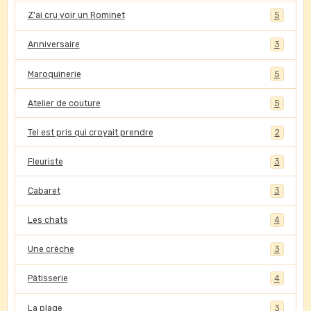
Z'ai cru voir un Rominet
5
Anniversaire
3
Maroquinerie
5
Atelier de couture
5
Tel est pris qui croyait prendre
2
Fleuriste
3
Cabaret
3
Les chats
4
Une crèche
3
Pâtisserie
4
La plage
3