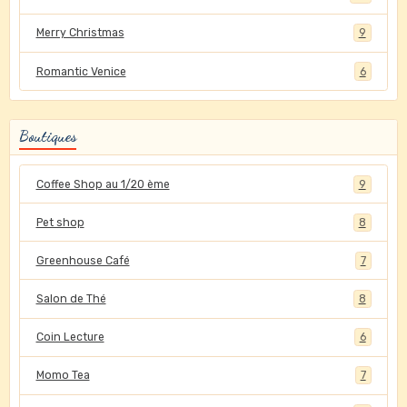
Merry Christmas
9
Romantic Venice
6
Boutiques
Coffee Shop au 1/20 ème
9
Pet shop
8
Greenhouse Café
7
Salon de Thé
8
Coin Lecture
6
Momo Tea
7