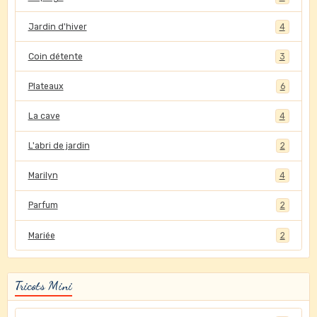
Jardin d'hiver
4
Coin détente
3
Plateaux
6
La cave
4
L'abri de jardin
2
Marilyn
4
Parfum
2
Mariée
2
Tricots Mini