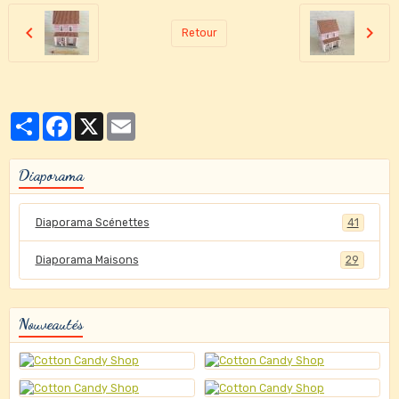
Retour
Partager
Facebook
X
Email
Diaporama
Diaporama Scénettes
41
Diaporama Maisons
29
Nouveautés