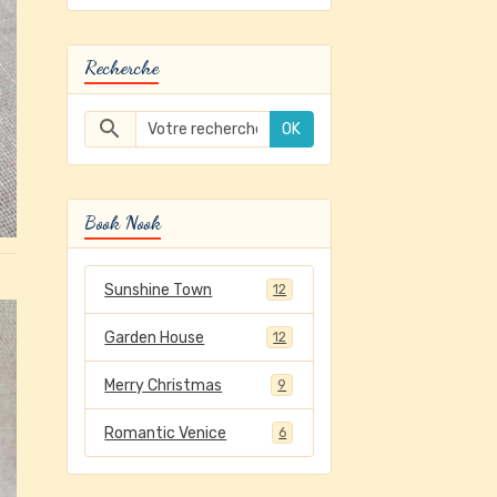
Recherche
OK
Book Nook
Sunshine Town
12
Garden House
12
Merry Christmas
9
Romantic Venice
6