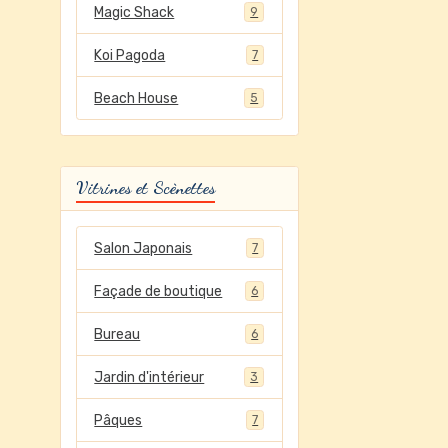
Magic Shack
9
Koi Pagoda
7
Beach House
5
Vitrines et Scènettes
Salon Japonais
7
Façade de boutique
6
Bureau
6
Jardin d'intérieur
3
Pâques
7