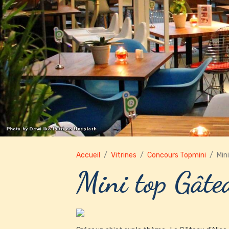
Accueil
Vitrines
Concours Topmini
Min
Mini top Gâtea