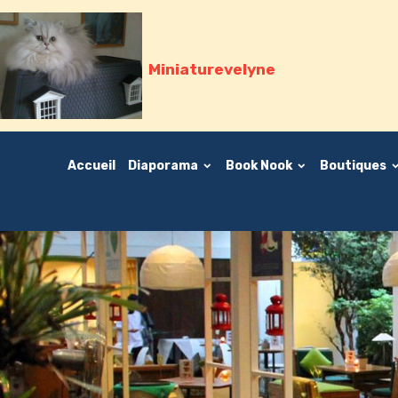
Miniaturevelyne
Accueil
Diaporama
Book Nook
Boutiques