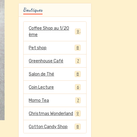
Boutiques
Coffee Shop au 1/20
9
ème
Pet shop
8
Greenhouse Café
7
Salon de Thé
8
Coin Lecture
6
Momo Tea
7
Christmas Wonderland
9
Cotton Candy Shop
8