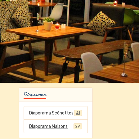
Diaporama
Diaporama Scénettes
41
Diaporama Maisons
29