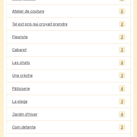
Atelier de couture
5
Tel est pris qui croyait prendre
2
Fleuriste
3
Cabaret
3
Les chats
4
Une crèche
3
Pâtisserie
4
La plage
3
Jardin d'hiver
4
Coin détente
3