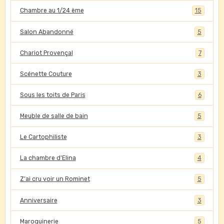
Chambre au 1/24 ème
15
Salon Abandonné
5
Chariot Provençal
7
Scénette Couture
3
Sous les toits de Paris
6
Meuble de salle de bain
5
Le Cartophiliste
3
La chambre d'Elina
4
Z'ai cru voir un Rominet
5
Anniversaire
3
Maroquinerie
5