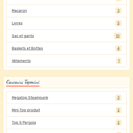
Macaron
3
Livres
5
Sac et gants
10
Baskets et Bottes
4
Vêtements
1
Concours Topmini
Megatop Steampunk
3
Mini Top produit
2
Top 5 Pergola
2