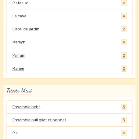
Plateaux
6
La cave
4
L'abri de jardin
2
Marilyn
4
Parfum
2
Mariée
2
Tricots Mini
Ensemble bébé
3
Ensemble pull gilet et bonnet
3
Pull
6