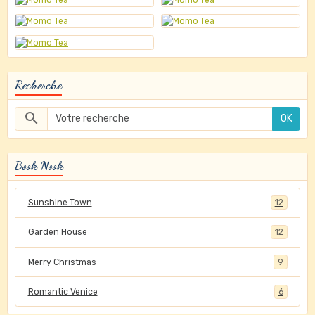
Recherche
OK
Book Nook
Sunshine Town
12
Garden House
12
Merry Christmas
9
Romantic Venice
6