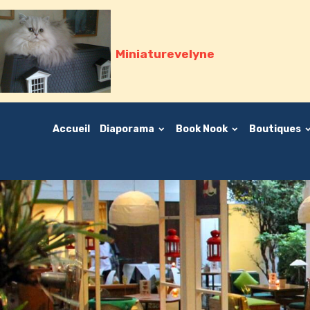
Miniaturevelyne
Accueil
Diaporama
Book Nook
Boutiques