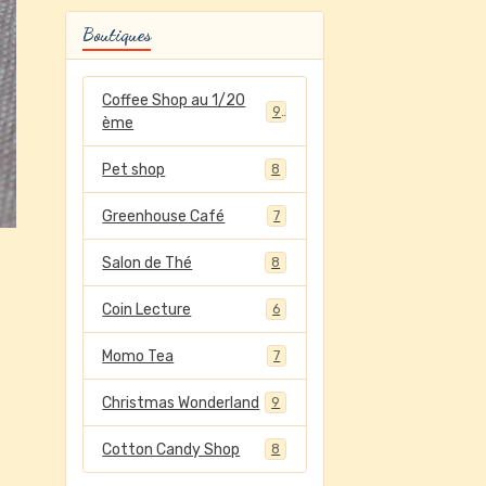
Boutiques
Coffee Shop au 1/20
9
ème
Pet shop
8
Greenhouse Café
7
Salon de Thé
8
Coin Lecture
6
Momo Tea
7
Christmas Wonderland
9
Cotton Candy Shop
8