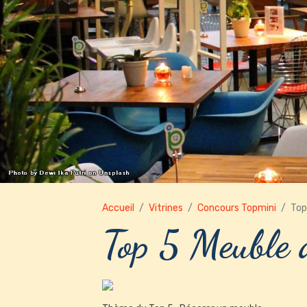
Accueil
Vitrines
Concours Topmini
Top
Top 5 Meuble 