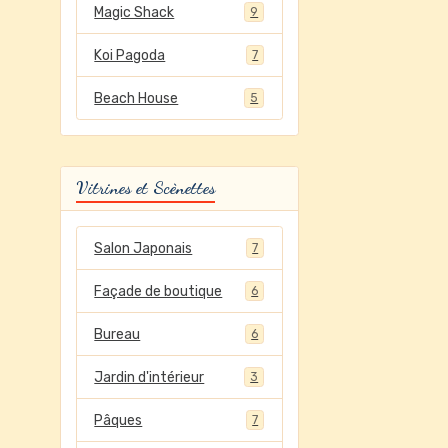
Magic Shack
9
Koi Pagoda
7
Beach House
5
Vitrines et Scènettes
Salon Japonais
7
Façade de boutique
6
Bureau
6
Jardin d'intérieur
3
Pâques
7