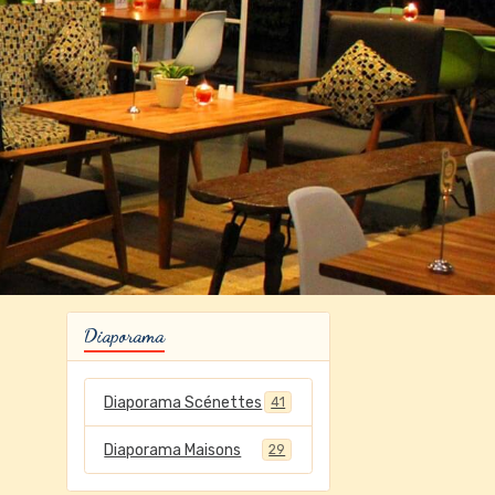
Diaporama
Diaporama Scénettes
41
Diaporama Maisons
29