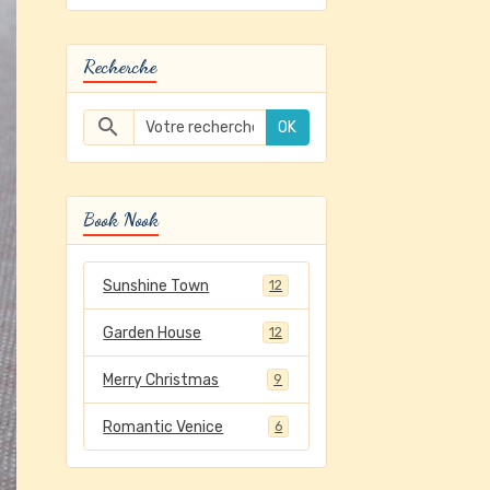
Recherche
OK
Book Nook
Sunshine Town
12
Garden House
12
Merry Christmas
9
Romantic Venice
6