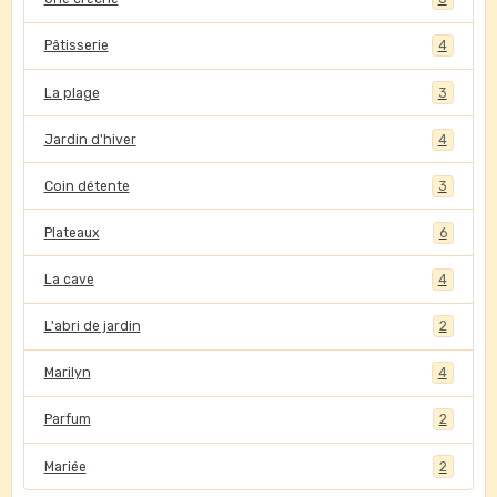
Pâtisserie
4
La plage
3
Jardin d'hiver
4
Coin détente
3
Plateaux
6
La cave
4
L'abri de jardin
2
Marilyn
4
Parfum
2
Mariée
2