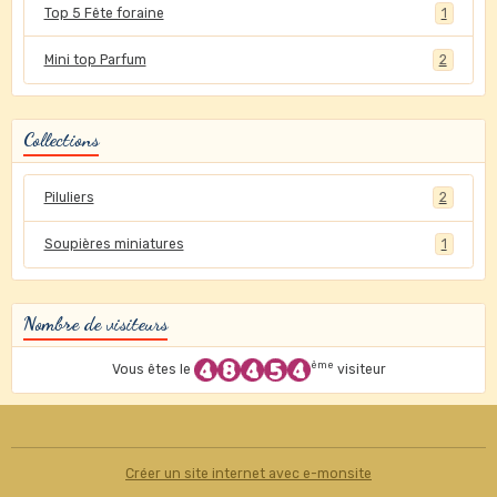
Top 5 Fête foraine
1
Mini top Parfum
2
Collections
Piluliers
2
Soupières miniatures
1
Nombre de visiteurs
ème
Vous êtes le
visiteur
Créer un site internet avec e-monsite