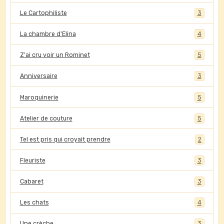
Le Cartophiliste
3
La chambre d'Elina
4
Z'ai cru voir un Rominet
5
Anniversaire
3
Maroquinerie
5
Atelier de couture
5
Tel est pris qui croyait prendre
2
Fleuriste
3
Cabaret
3
Les chats
4
Une crèche
3