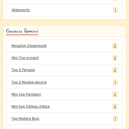
Vêtements
1
Concours Topmini
Megatop Steampunk
3
Mini Top produit
2
Top 5 Pergola
2
Top 5 Meuble décoré
1
Mini top Pantalon
2
Mini top Gâteau d'Alice
2
Top Matière Bois
1