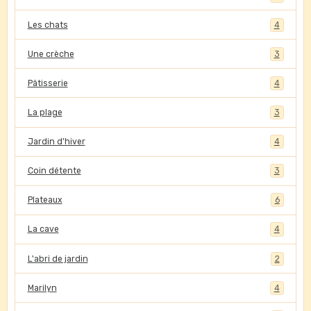
Les chats
4
Une crèche
3
Pâtisserie
4
La plage
3
Jardin d'hiver
4
Coin détente
3
Plateaux
6
La cave
4
L'abri de jardin
2
Marilyn
4