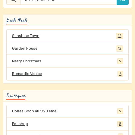
Book Nook
Sunshine Town
12
Garden House
12
Merry Christmas
9
Romantic Venice
6
Boutiques
Coffee Shop au 1/20 ème
9
Pet shop
8