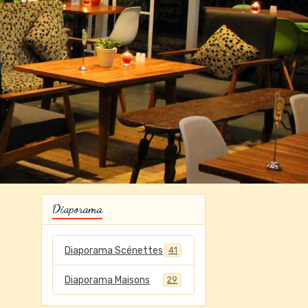
Diaporama
Diaporama Scénettes
41
Diaporama Maisons
29