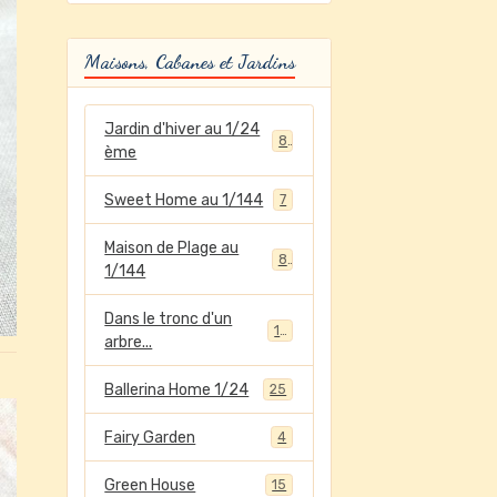
Maisons, Cabanes et Jardins
Jardin d'hiver au 1/24
8
ème
Sweet Home au 1/144
7
Maison de Plage au
8
1/144
Dans le tronc d'un
12
arbre...
Ballerina Home 1/24
25
Fairy Garden
4
Green House
15