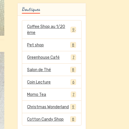
Boutiques
Coffee Shop au 1/20
9
ème
Pet shop
8
Greenhouse Café
7
Salon de Thé
8
Coin Lecture
6
Momo Tea
7
Christmas Wonderland
9
Cotton Candy Shop
8