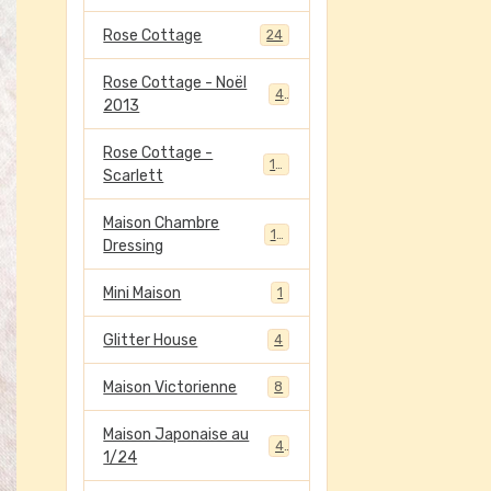
Rose Cottage
24
Rose Cottage - Noël
4
2013
Rose Cottage -
13
Scarlett
Maison Chambre
13
Dressing
Mini Maison
1
Glitter House
4
Maison Victorienne
8
Maison Japonaise au
4
1/24