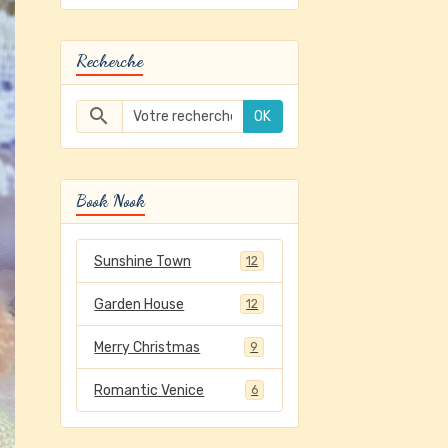
Recherche
OK
Book Nook
Sunshine Town
12
Garden House
12
Merry Christmas
9
Romantic Venice
6