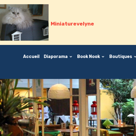
Miniaturevelyne
Accueil
Diaporama
Book Nook
Boutiques