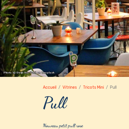
Accueil
Vitrines
Tricots Mini
Pull
Pull
Nouveau petit pull rose