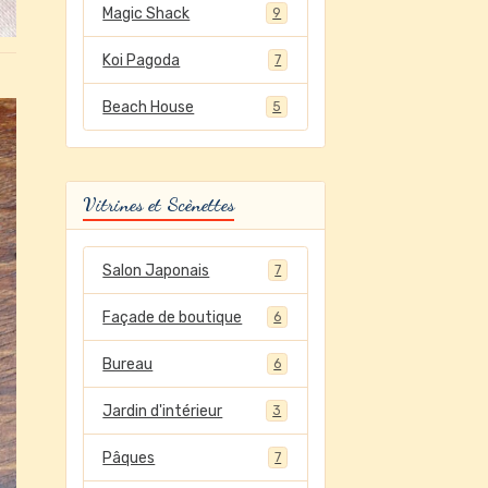
Magic Shack
9
Koi Pagoda
7
Beach House
5
Vitrines et Scènettes
Salon Japonais
7
Façade de boutique
6
Bureau
6
Jardin d'intérieur
3
Pâques
7