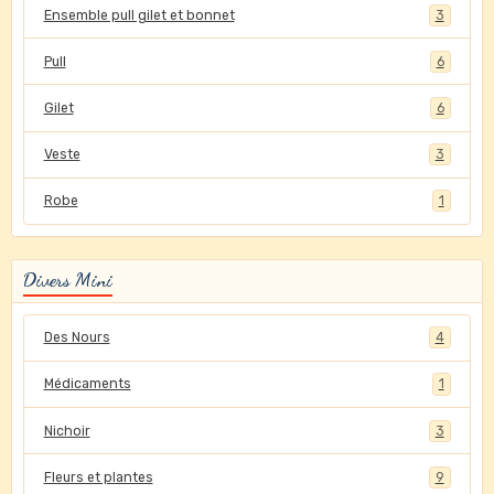
Ensemble pull gilet et bonnet
3
Pull
6
Gilet
6
Veste
3
Robe
1
Divers Mini
Des Nours
4
Médicaments
1
Nichoir
3
Fleurs et plantes
9