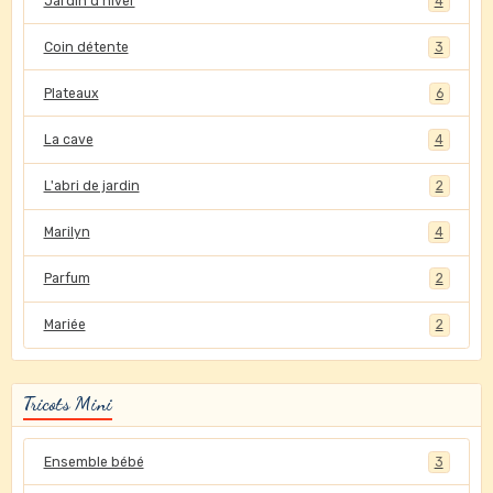
Jardin d'hiver
4
Coin détente
3
Plateaux
6
La cave
4
L'abri de jardin
2
Marilyn
4
Parfum
2
Mariée
2
Tricots Mini
Ensemble bébé
3