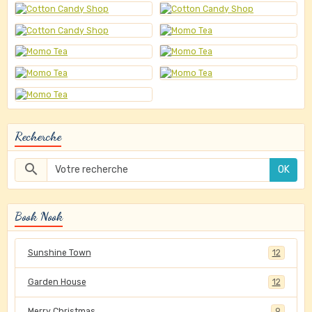
Recherche
OK
Book Nook
Sunshine Town
12
Garden House
12
Merry Christmas
9