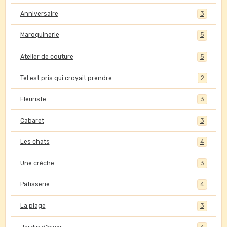
Anniversaire
3
Maroquinerie
5
Atelier de couture
5
Tel est pris qui croyait prendre
2
Fleuriste
3
Cabaret
3
Les chats
4
Une crèche
3
Pâtisserie
4
La plage
3