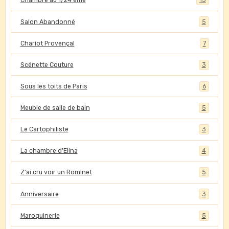
Chambre au 1/24 ème
15
Salon Abandonné
5
Chariot Provençal
7
Scénette Couture
3
Sous les toits de Paris
6
Meuble de salle de bain
5
Le Cartophiliste
3
La chambre d'Elina
4
Z'ai cru voir un Rominet
5
Anniversaire
3
Maroquinerie
5