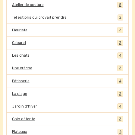
Atelier de couture
5
Tel est pris qui croyait prendre
2
Fleuriste
3
Cabaret
3
Les chats
4
Une crèche
3
Pâtisserie
4
La plage
3
Jardin d'hiver
4
Coin détente
3
Plateaux
6