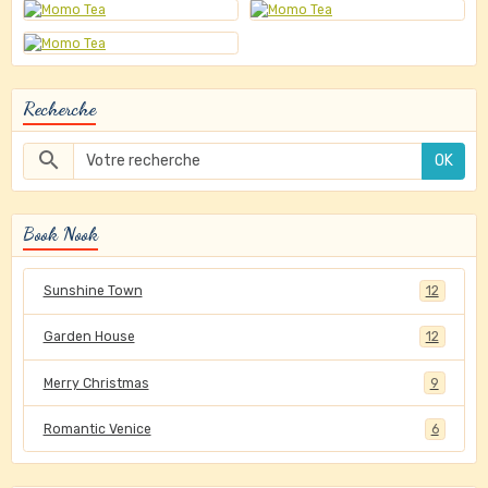
Recherche
OK
Book Nook
Sunshine Town
12
Garden House
12
Merry Christmas
9
Romantic Venice
6