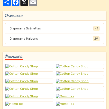
Partager
Facebook
X
Email
Diaporama
Diaporama Scénettes
41
Diaporama Maisons
29
Nouveautés