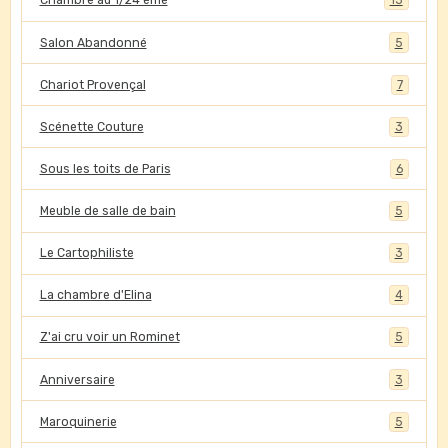
Chambre au 1/24 ème
15
Salon Abandonné
5
Chariot Provençal
7
Scénette Couture
3
Sous les toits de Paris
6
Meuble de salle de bain
5
Le Cartophiliste
3
La chambre d'Elina
4
Z'ai cru voir un Rominet
5
Anniversaire
3
Maroquinerie
5