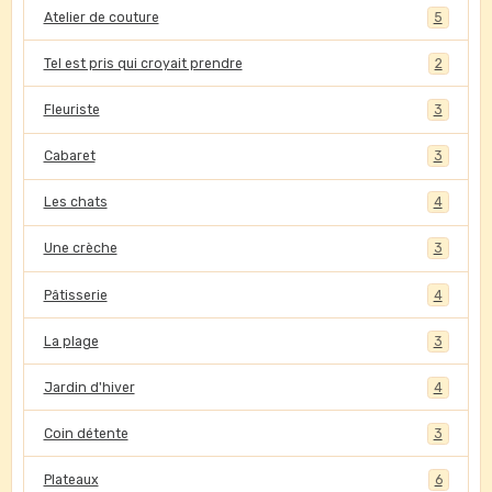
Atelier de couture
5
Tel est pris qui croyait prendre
2
Fleuriste
3
Cabaret
3
Les chats
4
Une crèche
3
Pâtisserie
4
La plage
3
Jardin d'hiver
4
Coin détente
3
Plateaux
6