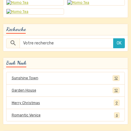
Recherche
OK
Book Nook
Sunshine Town
12
Garden House
12
Merry Christmas
9
Romantic Venice
6