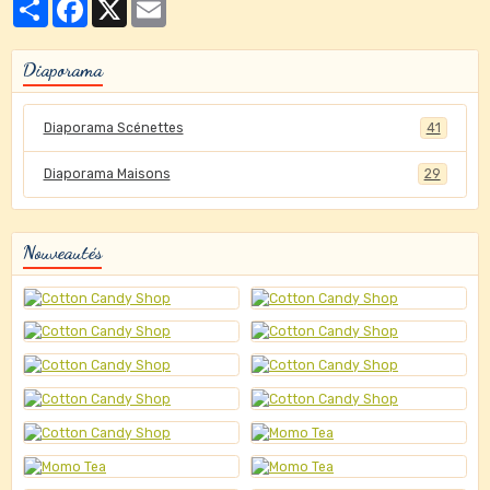
Partager
Facebook
X
Email
Diaporama
Diaporama Scénettes
41
Diaporama Maisons
29
Nouveautés