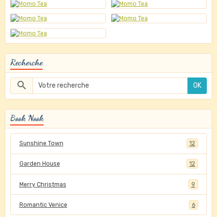
Recherche
OK
Book Nook
Sunshine Town
12
Garden House
12
Merry Christmas
9
Romantic Venice
6