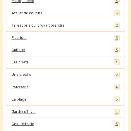
Maroquinerie
5
Atelier de couture
5
Tel est pris qui croyait prendre
2
Fleuriste
3
Cabaret
3
Les chats
4
Une crèche
3
Pâtisserie
4
La plage
3
Jardin d'hiver
4
Coin détente
3