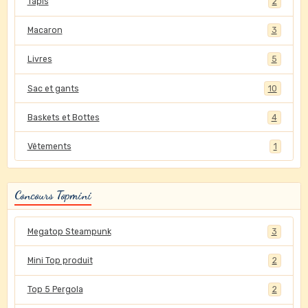
Tapis
2
Macaron
3
Livres
5
Sac et gants
10
Baskets et Bottes
4
Vêtements
1
Concours Topmini
Megatop Steampunk
3
Mini Top produit
2
Top 5 Pergola
2