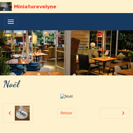
Miniaturevelyne
Noël
Retour