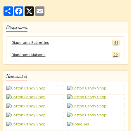
Partager
Facebook
X
Email
Diaporama
Diaporama Scénettes
41
Diaporama Maisons
29
Nouveautés