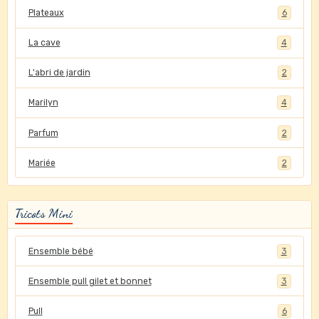
Plateaux
6
La cave
4
L'abri de jardin
2
Marilyn
4
Parfum
2
Mariée
2
Tricots Mini
Ensemble bébé
3
Ensemble pull gilet et bonnet
3
Pull
6