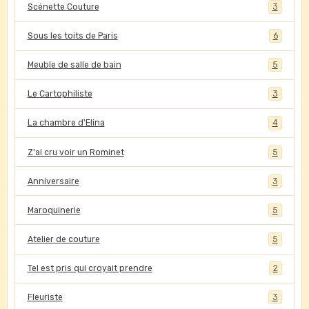
Scénette Couture
3
Sous les toits de Paris
6
Meuble de salle de bain
5
Le Cartophiliste
3
La chambre d'Elina
4
Z'ai cru voir un Rominet
5
Anniversaire
3
Maroquinerie
5
Atelier de couture
5
Tel est pris qui croyait prendre
2
Fleuriste
3