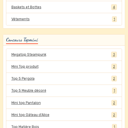
Baskets et Bottes
4
Vêtements
1
Concours Topmini
Megatop Steampunk
3
Mini Top produit
2
Top 5 Pergola
2
Top 5 Meuble décoré
1
Mini top Pantalon
2
Mini top Gâteau d'Alice
2
Top Matière Bois
1