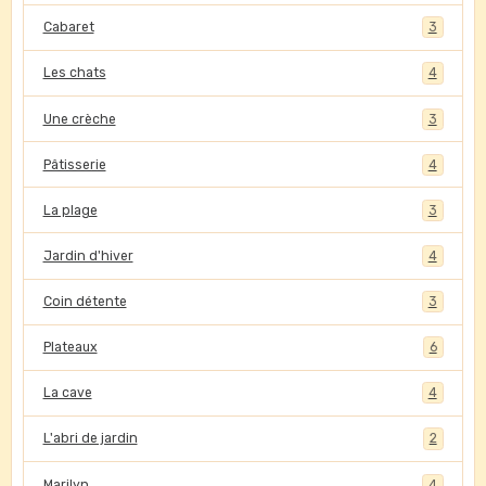
Cabaret
3
Les chats
4
Une crèche
3
Pâtisserie
4
La plage
3
Jardin d'hiver
4
Coin détente
3
Plateaux
6
La cave
4
L'abri de jardin
2
Marilyn
4