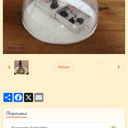
Retour
Partager
Facebook
X
Email
Diaporama