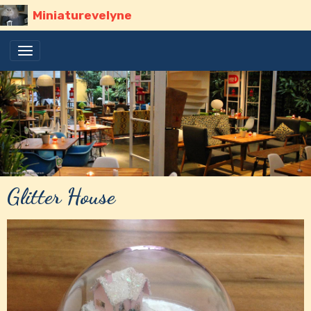
Miniaturevelyne
Glitter House