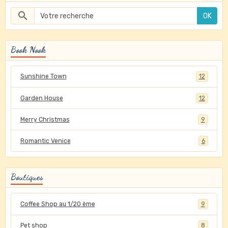
OK
Book Nook
Sunshine Town
12
Garden House
12
Merry Christmas
9
Romantic Venice
6
Boutiques
Coffee Shop au 1/20 ème
9
Pet shop
8