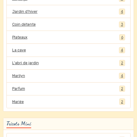
Jardin d'hiver
4
Coin détente
3
Plateaux
6
La cave
4
L'abri de jardin
2
Marilyn
4
Parfum
2
Mariée
2
Tricots Mini