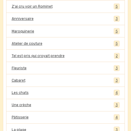
Z'ai cru voir un Rominet
5
Anniversaire
3
Maroquinerie
5
Atelier de couture
5
Tel est pris qui croyait prendre
2
Fleuriste
3
Cabaret
3
Les chats
4
Une crèche
3
Pâtisserie
4
La plage
3