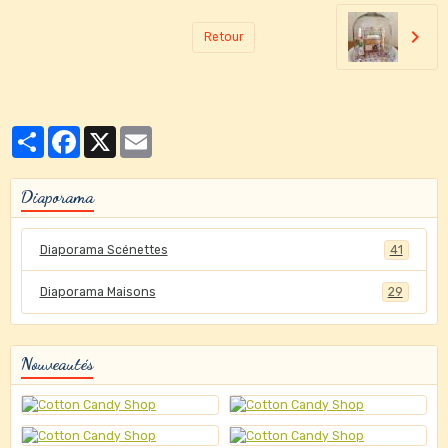
Retour
Partager
Facebook
X
Email
Diaporama
Diaporama Scénettes
41
Diaporama Maisons
29
Nouveautés