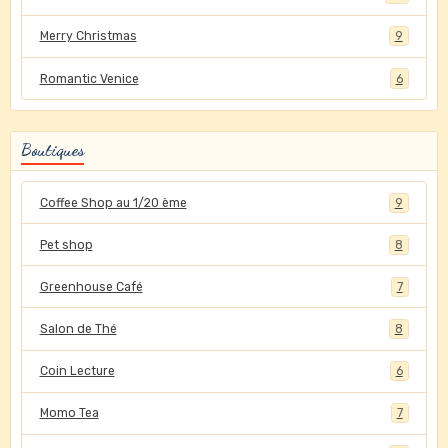
Merry Christmas
9
Romantic Venice
6
Boutiques
Coffee Shop au 1/20 ème
9
Pet shop
8
Greenhouse Café
7
Salon de Thé
8
Coin Lecture
6
Momo Tea
7