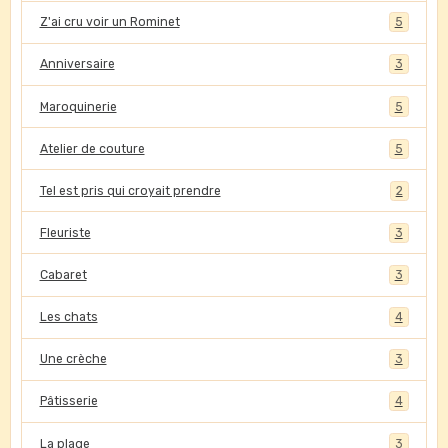
Z'ai cru voir un Rominet
5
Anniversaire
3
Maroquinerie
5
Atelier de couture
5
Tel est pris qui croyait prendre
2
Fleuriste
3
Cabaret
3
Les chats
4
Une crèche
3
Pâtisserie
4
La plage
3