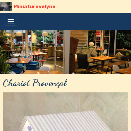
Miniaturevelyne
Chariot Provençal