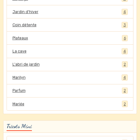
Jardin d'hiver
4
Coin détente
3
Plateaux
6
La cave
4
L'abri de jardin
2
Marilyn
4
Parfum
2
Mariée
2
Tricots Mini