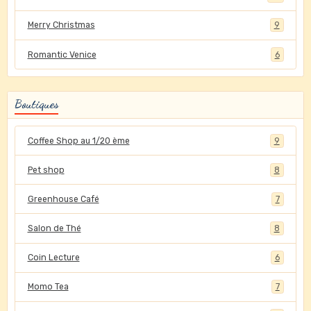
Merry Christmas
9
Romantic Venice
6
Boutiques
Coffee Shop au 1/20 ème
9
Pet shop
8
Greenhouse Café
7
Salon de Thé
8
Coin Lecture
6
Momo Tea
7