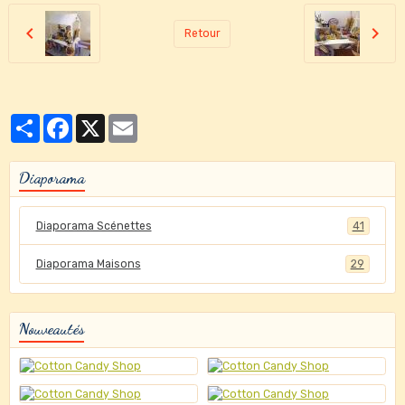
Retour
Partager
Facebook
X
Email
Diaporama
Diaporama Scénettes
41
Diaporama Maisons
29
Nouveautés