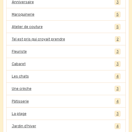
Anniversaire
3
Maroquinerie
5
Atelier de couture
5
Tel est pris qui croyait prendre
2
Fleuriste
3
Cabaret
3
Les chats
4
Une crèche
3
Pâtisserie
4
La plage
3
Jardin d'hiver
4