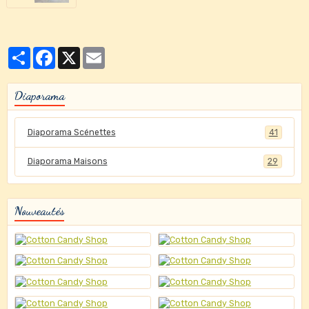
Partager
Facebook
X
Email
Diaporama
Diaporama Scénettes
41
Diaporama Maisons
29
Nouveautés