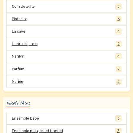
Coin détente
3
Plateaux
6
La cave
4
L'abri de jardin
2
Marilyn
4
Parfum
2
Mariée
2
Tricots Mini
Ensemble bébé
3
Ensemble pull gilet et bonnet
3