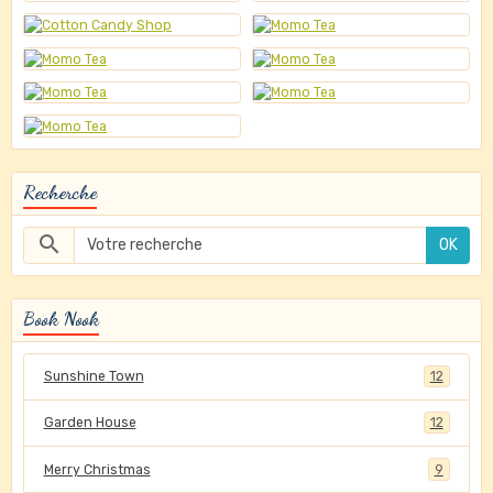
Recherche
OK
Book Nook
Sunshine Town
12
Garden House
12
Merry Christmas
9