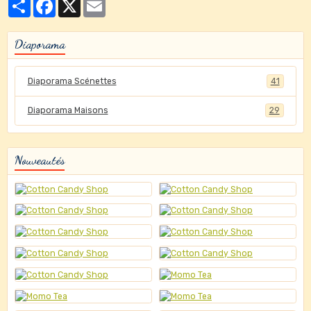
Partager
Facebook
X
Email
Diaporama
Diaporama Scénettes
41
Diaporama Maisons
29
Nouveautés