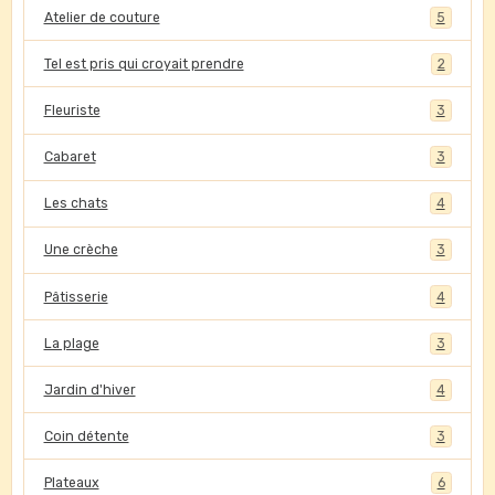
Atelier de couture
5
Tel est pris qui croyait prendre
2
Fleuriste
3
Cabaret
3
Les chats
4
Une crèche
3
Pâtisserie
4
La plage
3
Jardin d'hiver
4
Coin détente
3
Plateaux
6