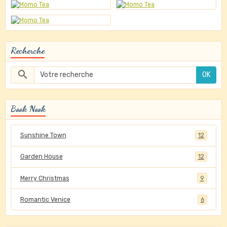
Recherche
OK
Book Nook
Sunshine Town
12
Garden House
12
Merry Christmas
9
Romantic Venice
6