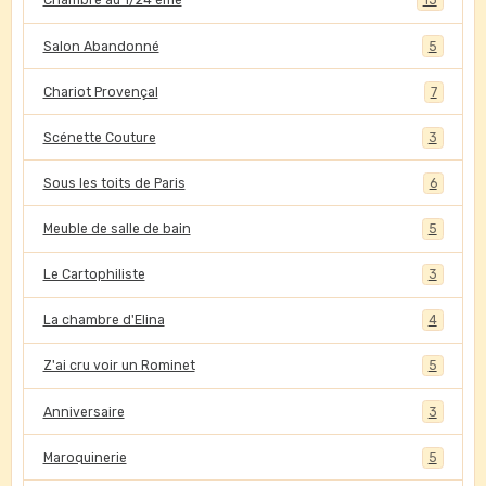
Chambre au 1/24 ème
15
Salon Abandonné
5
Chariot Provençal
7
Scénette Couture
3
Sous les toits de Paris
6
Meuble de salle de bain
5
Le Cartophiliste
3
La chambre d'Elina
4
Z'ai cru voir un Rominet
5
Anniversaire
3
Maroquinerie
5