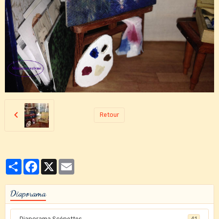
Retour
Partager
Facebook
X
Email
Diaporama