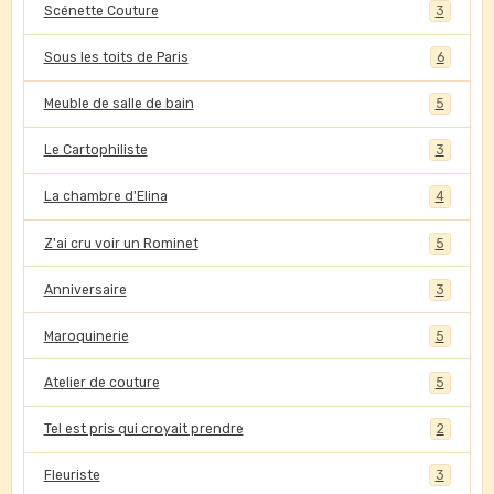
Scénette Couture
3
Sous les toits de Paris
6
Meuble de salle de bain
5
Le Cartophiliste
3
La chambre d'Elina
4
Z'ai cru voir un Rominet
5
Anniversaire
3
Maroquinerie
5
Atelier de couture
5
Tel est pris qui croyait prendre
2
Fleuriste
3