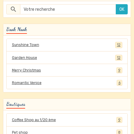
OK
Book Nook
Sunshine Town
12
Garden House
12
Merry Christmas
9
Romantic Venice
6
Boutiques
Coffee Shop au 1/20 ème
9
Pet shop
8