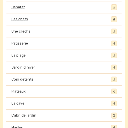
Cabaret
3
Les chats
4
Une crèche
3
Pâtisserie
4
La plage
3
Jardin d'hiver
4
Coin détente
3
Plateaux
6
La cave
4
L'abri de jardin
2
Marilyn
4