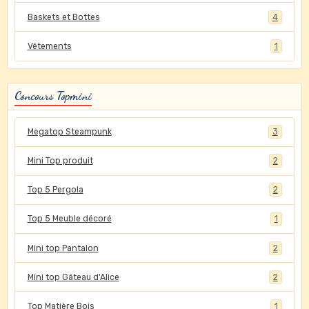
Baskets et Bottes
4
Vêtements
1
Concours Topmini
Megatop Steampunk
3
Mini Top produit
2
Top 5 Pergola
2
Top 5 Meuble décoré
1
Mini top Pantalon
2
Mini top Gâteau d'Alice
2
Top Matière Bois
1