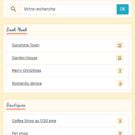
OK
Book Nook
Sunshine Town
12
Garden House
12
Merry Christmas
9
Romantic Venice
6
Boutiques
Coffee Shop au 1/20 ème
9
Pet shop
8