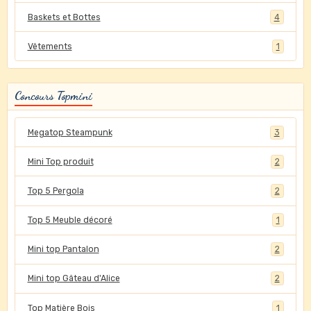
Baskets et Bottes
4
Vêtements
1
Concours Topmini
Megatop Steampunk
3
Mini Top produit
2
Top 5 Pergola
2
Top 5 Meuble décoré
1
Mini top Pantalon
2
Mini top Gâteau d'Alice
2
Top Matière Bois
1