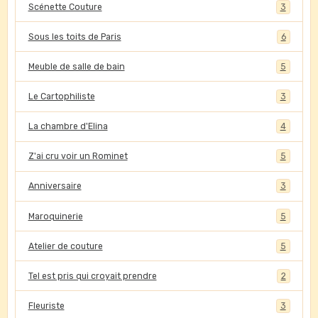
Scénette Couture
3
Sous les toits de Paris
6
Meuble de salle de bain
5
Le Cartophiliste
3
La chambre d'Elina
4
Z'ai cru voir un Rominet
5
Anniversaire
3
Maroquinerie
5
Atelier de couture
5
Tel est pris qui croyait prendre
2
Fleuriste
3