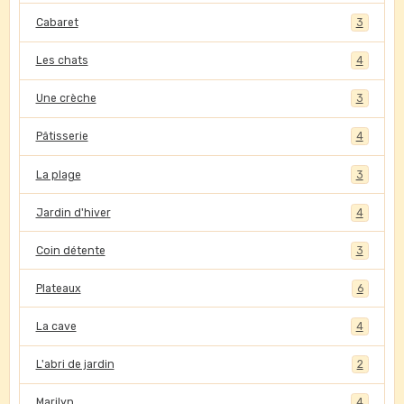
Cabaret
3
Les chats
4
Une crèche
3
Pâtisserie
4
La plage
3
Jardin d'hiver
4
Coin détente
3
Plateaux
6
La cave
4
L'abri de jardin
2
Marilyn
4