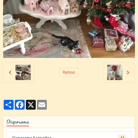
Retour
Partager
Facebook
X
Email
Diaporama
Diaporama Scénettes
41