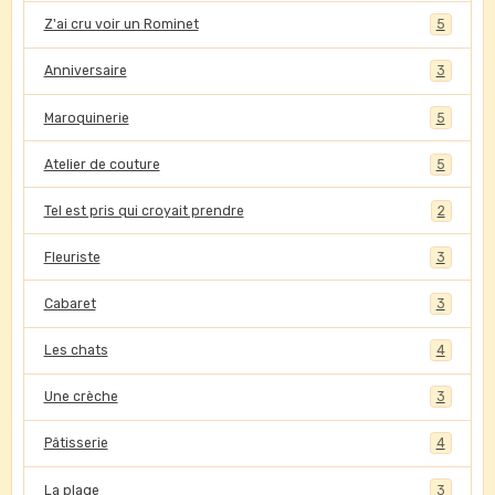
Z'ai cru voir un Rominet
5
Anniversaire
3
Maroquinerie
5
Atelier de couture
5
Tel est pris qui croyait prendre
2
Fleuriste
3
Cabaret
3
Les chats
4
Une crèche
3
Pâtisserie
4
La plage
3