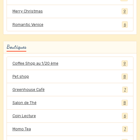
Merry Christmas
9
Romantic Venice
6
Boutiques
Coffee Shop au 1/20 ème
9
Pet shop
8
Greenhouse Café
7
Salon de Thé
8
Coin Lecture
6
Momo Tea
7