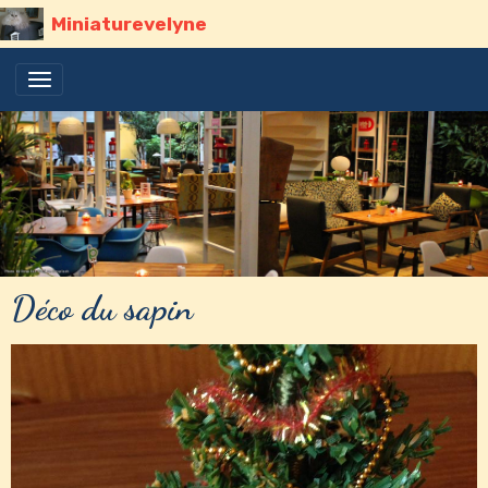
Miniaturevelyne
Déco du sapin