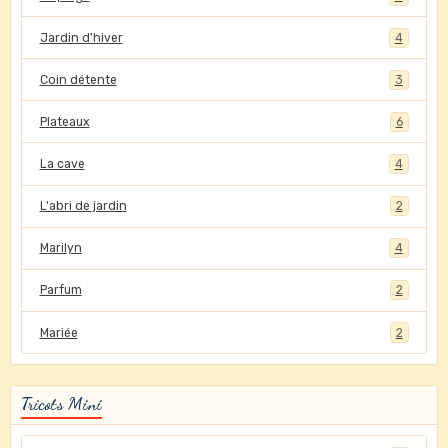
Jardin d'hiver
4
Coin détente
3
Plateaux
6
La cave
4
L'abri de jardin
2
Marilyn
4
Parfum
2
Mariée
2
Tricots Mini