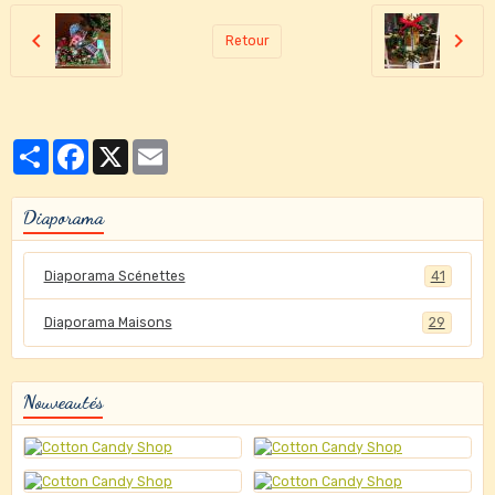
Retour
Partager
Facebook
X
Email
Diaporama
Diaporama Scénettes
41
Diaporama Maisons
29
Nouveautés