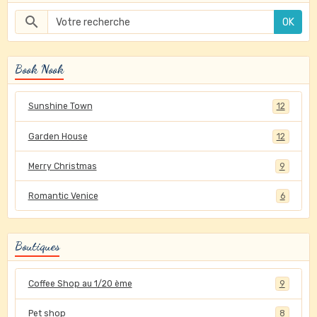
OK
Book Nook
Sunshine Town
12
Garden House
12
Merry Christmas
9
Romantic Venice
6
Boutiques
Coffee Shop au 1/20 ème
9
Pet shop
8