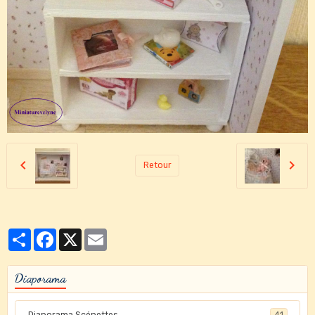
Retour
Partager
Facebook
X
Email
Diaporama