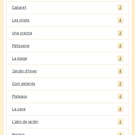
Cabaret
3
Les chats
4
Une crèche
3
Pâtisserie
4
La plage
3
Jardin d'hiver
4
Coin détente
3
Plateaux
6
La cave
4
L'abri de jardin
2
Marilyn
4