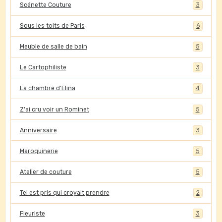
Scénette Couture
3
Sous les toits de Paris
6
Meuble de salle de bain
5
Le Cartophiliste
3
La chambre d'Elina
4
Z'ai cru voir un Rominet
5
Anniversaire
3
Maroquinerie
5
Atelier de couture
5
Tel est pris qui croyait prendre
2
Fleuriste
3