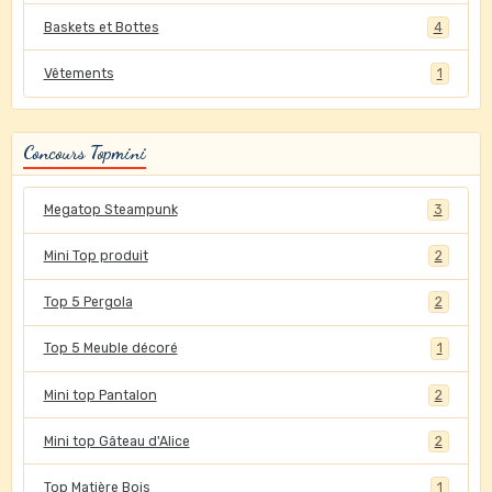
Baskets et Bottes
4
Vêtements
1
Concours Topmini
Megatop Steampunk
3
Mini Top produit
2
Top 5 Pergola
2
Top 5 Meuble décoré
1
Mini top Pantalon
2
Mini top Gâteau d'Alice
2
Top Matière Bois
1