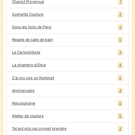
Chariot Provençal
7
Scénette Couture
3
Sous les toits de Paris
6
Meuble de salle de bain
5
Le Cartophiliste
3
La chambre d'Elina
4
Z'ai cru voir un Rominet
5
Anniversaire
3
Maroquinerie
5
Atelier de couture
5
Tel est pris qui croyait prendre
2