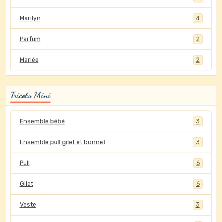
Marilyn
4
Parfum
2
Mariée
2
Tricots Mini
Ensemble bébé
3
Ensemble pull gilet et bonnet
3
Pull
6
Gilet
6
Veste
3