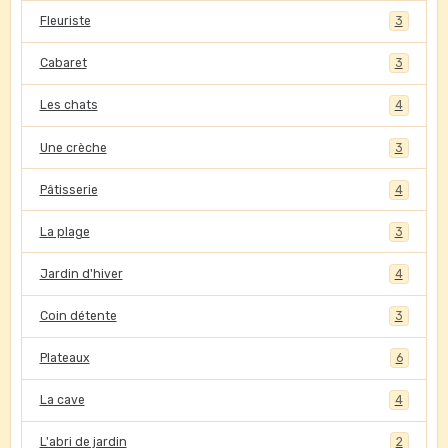
Fleuriste
3
Cabaret
3
Les chats
4
Une crèche
3
Pâtisserie
4
La plage
3
Jardin d'hiver
4
Coin détente
3
Plateaux
6
La cave
4
L'abri de jardin
2