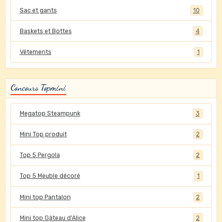
Sac et gants
10
Baskets et Bottes
4
Vêtements
1
Concours Topmini
Megatop Steampunk
3
Mini Top produit
2
Top 5 Pergola
2
Top 5 Meuble décoré
1
Mini top Pantalon
2
Mini top Gâteau d'Alice
2