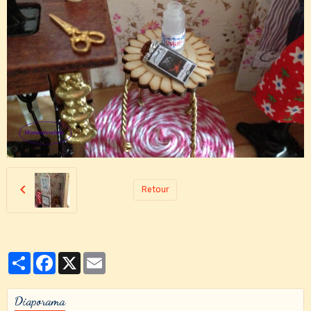
Retour
Partager
Facebook
X
Email
Diaporama