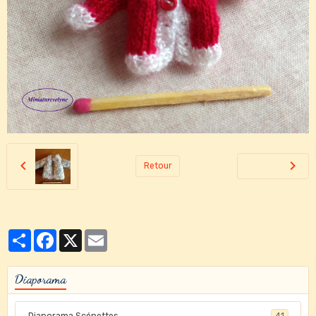
Retour
Partager
Facebook
X
Email
Diaporama