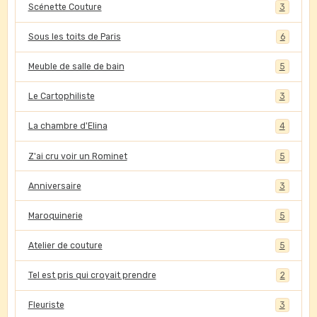
Scénette Couture
3
Sous les toits de Paris
6
Meuble de salle de bain
5
Le Cartophiliste
3
La chambre d'Elina
4
Z'ai cru voir un Rominet
5
Anniversaire
3
Maroquinerie
5
Atelier de couture
5
Tel est pris qui croyait prendre
2
Fleuriste
3