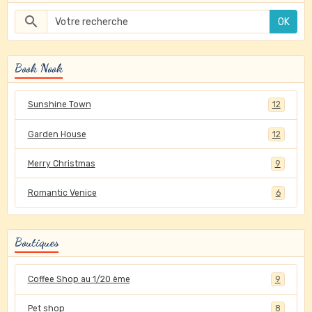
OK
Book Nook
Sunshine Town
12
Garden House
12
Merry Christmas
9
Romantic Venice
6
Boutiques
Coffee Shop au 1/20 ème
9
Pet shop
8