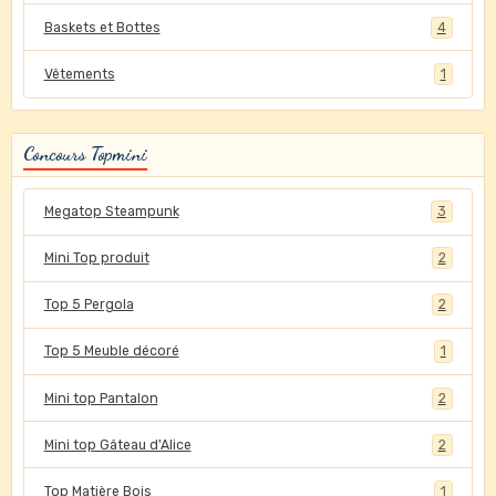
Baskets et Bottes
4
Vêtements
1
Concours Topmini
Megatop Steampunk
3
Mini Top produit
2
Top 5 Pergola
2
Top 5 Meuble décoré
1
Mini top Pantalon
2
Mini top Gâteau d'Alice
2
Top Matière Bois
1