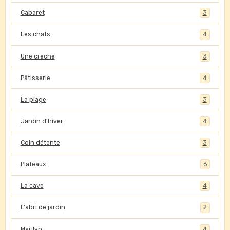
Cabaret
3
Les chats
4
Une crèche
3
Pâtisserie
4
La plage
3
Jardin d'hiver
4
Coin détente
3
Plateaux
6
La cave
4
L'abri de jardin
2
Marilyn
4