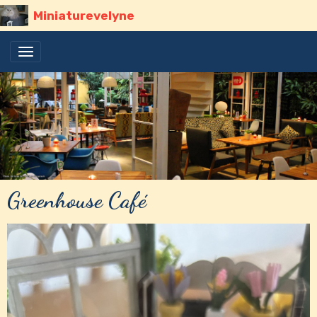
Miniaturevelyne
Greenhouse Café