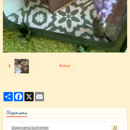
Retour
Partager
Facebook
X
Email
Diaporama
Diaporama Scénettes
41