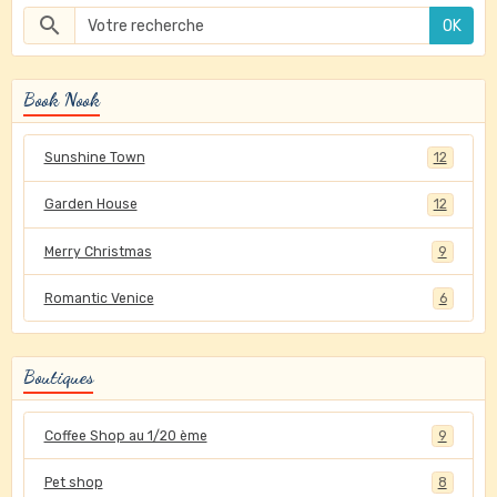
OK
Book Nook
Sunshine Town
12
Garden House
12
Merry Christmas
9
Romantic Venice
6
Boutiques
Coffee Shop au 1/20 ème
9
Pet shop
8