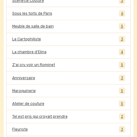
Scénette Couture
3
Sous les toits de Paris
6
Meuble de salle de bain
5
Le Cartophiliste
3
La chambre d'Elina
4
Z'ai cru voir un Rominet
5
Anniversaire
3
Maroquinerie
5
Atelier de couture
5
Tel est pris qui croyait prendre
2
Fleuriste
3