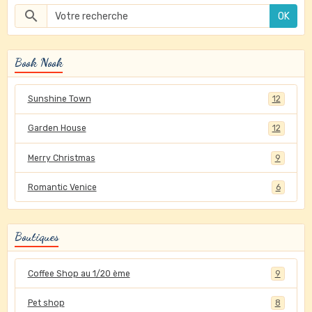
OK
Book Nook
Sunshine Town
12
Garden House
12
Merry Christmas
9
Romantic Venice
6
Boutiques
Coffee Shop au 1/20 ème
9
Pet shop
8