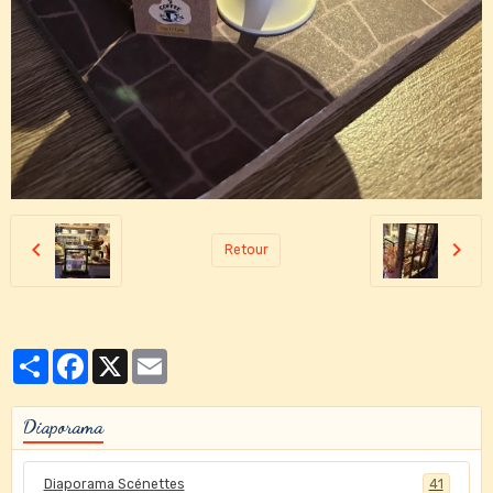
Retour
Partager
Facebook
X
Email
Diaporama
Diaporama Scénettes
41