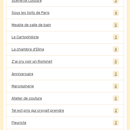
Scénette Couture
3
Sous les toits de Paris
6
Meuble de salle de bain
5
Le Cartophiliste
3
La chambre d'Elina
4
Z'ai cru voir un Rominet
5
Anniversaire
3
Maroquinerie
5
Atelier de couture
5
Tel est pris qui croyait prendre
2
Fleuriste
3