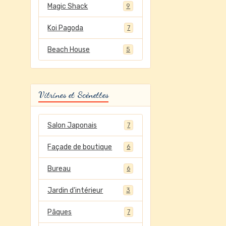
Magic Shack
9
Koi Pagoda
7
Beach House
5
Vitrines et Scènettes
Salon Japonais
7
Façade de boutique
6
Bureau
6
Jardin d'intérieur
3
Pâques
7