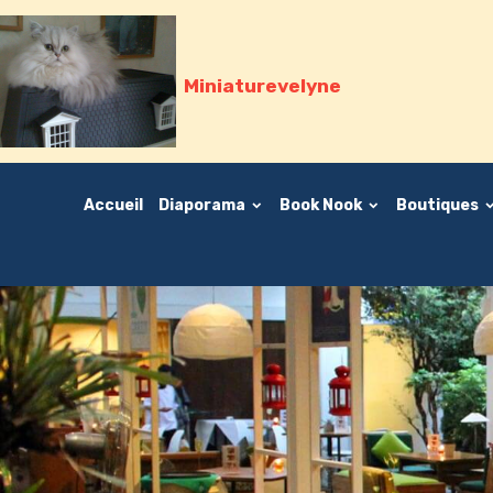
Miniaturevelyne
Accueil
Diaporama
Book Nook
Boutiques