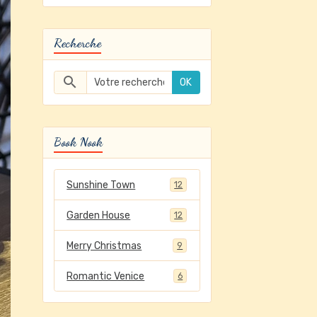
Recherche
OK
Book Nook
Sunshine Town
12
Garden House
12
Merry Christmas
9
Romantic Venice
6