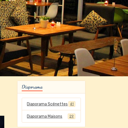
Diaporama
Diaporama Scénettes
41
Diaporama Maisons
29