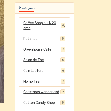
Boutiques
Coffee Shop au 1/20
9
ème
Pet shop
8
Greenhouse Café
7
Salon de Thé
8
Coin Lecture
6
Momo Tea
7
Christmas Wonderland
9
Cotton Candy Shop
8