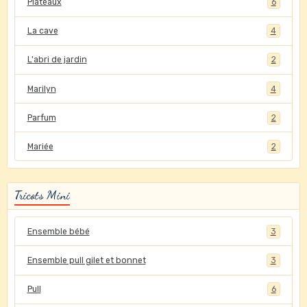
Plateaux
6
La cave
4
L'abri de jardin
2
Marilyn
4
Parfum
2
Mariée
2
Tricots Mini
Ensemble bébé
3
Ensemble pull gilet et bonnet
3
Pull
6