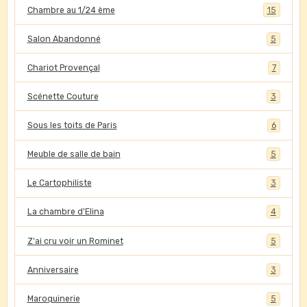
Chambre au 1/24 ème
15
Salon Abandonné
5
Chariot Provençal
7
Scénette Couture
3
Sous les toits de Paris
6
Meuble de salle de bain
5
Le Cartophiliste
3
La chambre d'Elina
4
Z'ai cru voir un Rominet
5
Anniversaire
3
Maroquinerie
5