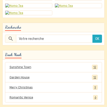
Recherche
OK
Book Nook
Sunshine Town
12
Garden House
12
Merry Christmas
9
Romantic Venice
6