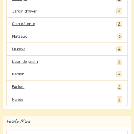
Jardin d'hiver
4
Coin détente
3
Plateaux
6
La cave
4
L'abri de jardin
2
Marilyn
4
Parfum
2
Mariée
2
Tricots Mini