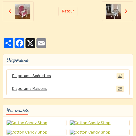
Retour
Partager
Facebook
X
Email
Diaporama
Diaporama Scénettes
41
Diaporama Maisons
29
Nouveautés