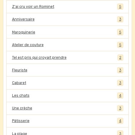
Z'ai cru voir un Rominet
5
Anniversaire
3
Maroquinerie
5
Atelier de couture
5
Tel est pris qui croyait prendre
2
Fleuriste
3
Cabaret
3
Les chats
4
Une crèche
3
Pâtisserie
4
La plage
3