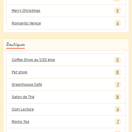
Merry Christmas
9
Romantic Venice
6
Boutiques
Coffee Shop au 1/20 ème
9
Pet shop
8
Greenhouse Café
7
Salon de Thé
8
Coin Lecture
6
Momo Tea
7