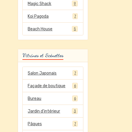
Magic Shack
9
Koi Pagoda
7
Beach House
5
Vitrines et Scènettes
Salon Japonais
7
Façade de boutique
6
Bureau
6
Jardin d'intérieur
3
Pâques
7