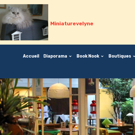
Miniaturevelyne
Accueil
Diaporama
Book Nook
Boutiques