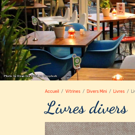
Accueil
Vitrines
Divers Mini
Livres
Li
Livres divers