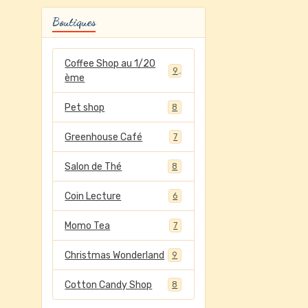
Boutiques
Coffee Shop au 1/20
9
ème
Pet shop
8
Greenhouse Café
7
Salon de Thé
8
Coin Lecture
6
Momo Tea
7
Christmas Wonderland
9
Cotton Candy Shop
8