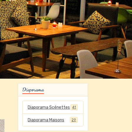
Diaporama
Diaporama Scénettes
41
Diaporama Maisons
29