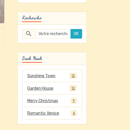
Recherche
OK
Book Nook
Sunshine Town
12
Garden House
12
Merry Christmas
9
Romantic Venice
6