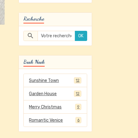
Recherche
OK
Book Nook
Sunshine Town
12
Garden House
12
Merry Christmas
9
Romantic Venice
6