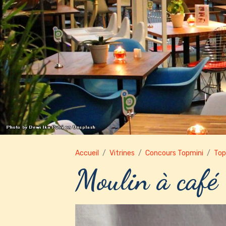
Accueil
Vitrines
Concours Topmini
Top
Moulin à café