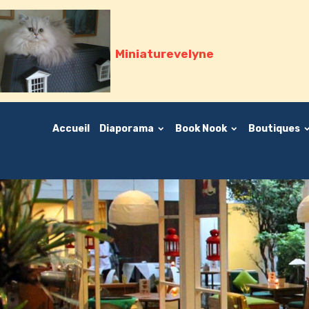
Miniaturevelyne
Accueil
Diaporama
Book Nook
Boutiques