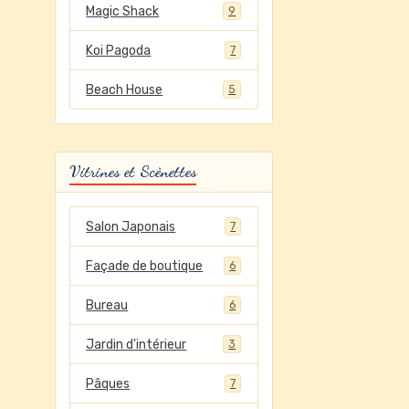
Magic Shack
9
Koi Pagoda
7
Beach House
5
Vitrines et Scènettes
Salon Japonais
7
Façade de boutique
6
Bureau
6
Jardin d'intérieur
3
Pâques
7