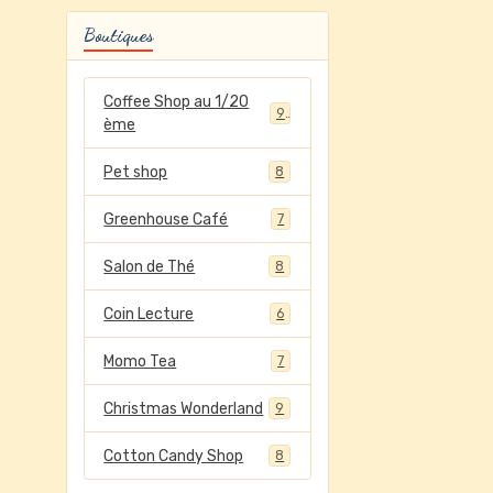
Boutiques
Coffee Shop au 1/20
9
ème
Pet shop
8
Greenhouse Café
7
Salon de Thé
8
Coin Lecture
6
Momo Tea
7
Christmas Wonderland
9
Cotton Candy Shop
8