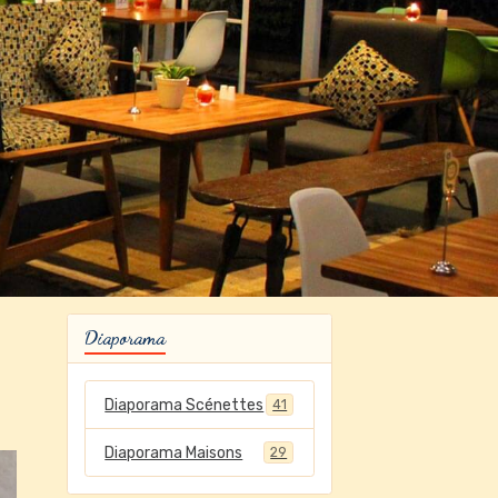
Diaporama
Diaporama Scénettes
41
Diaporama Maisons
29