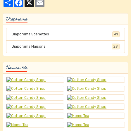
Partager
Facebook
X
Email
Diaporama
Diaporama Scénettes
41
Diaporama Maisons
29
Nouveautés