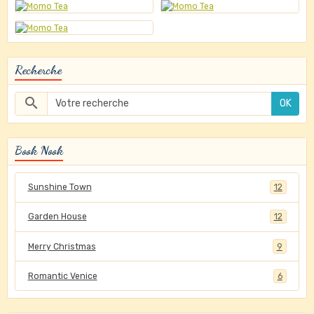
Recherche
OK
Book Nook
Sunshine Town
12
Garden House
12
Merry Christmas
9
Romantic Venice
6