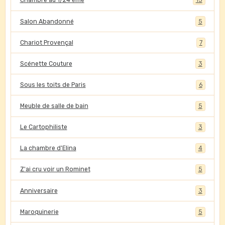
Chambre au 1/24 ème
15
Salon Abandonné
5
Chariot Provençal
7
Scénette Couture
3
Sous les toits de Paris
6
Meuble de salle de bain
5
Le Cartophiliste
3
La chambre d'Elina
4
Z'ai cru voir un Rominet
5
Anniversaire
3
Maroquinerie
5