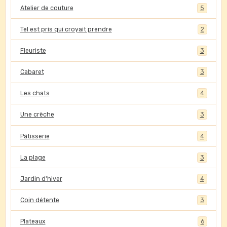
Atelier de couture
5
Tel est pris qui croyait prendre
2
Fleuriste
3
Cabaret
3
Les chats
4
Une crèche
3
Pâtisserie
4
La plage
3
Jardin d'hiver
4
Coin détente
3
Plateaux
6