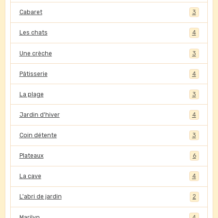
Cabaret
3
Les chats
4
Une crèche
3
Pâtisserie
4
La plage
3
Jardin d'hiver
4
Coin détente
3
Plateaux
6
La cave
4
L'abri de jardin
2
Marilyn
4