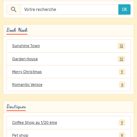
OK
Book Nook
Sunshine Town
12
Garden House
12
Merry Christmas
9
Romantic Venice
6
Boutiques
Coffee Shop au 1/20 ème
9
Pet shop
8