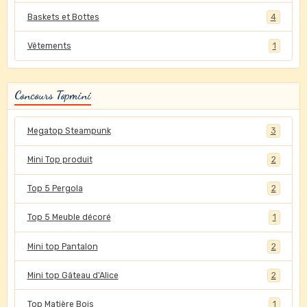
Baskets et Bottes
4
Vêtements
1
Concours Topmini
Megatop Steampunk
3
Mini Top produit
2
Top 5 Pergola
2
Top 5 Meuble décoré
1
Mini top Pantalon
2
Mini top Gâteau d'Alice
2
Top Matière Bois
1