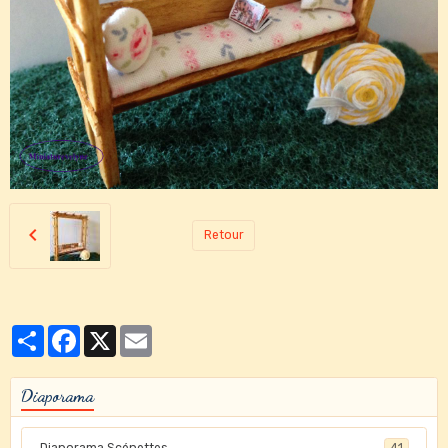
Retour
Partager
Facebook
X
Email
Diaporama