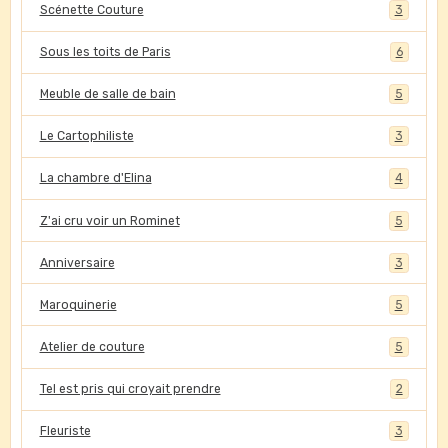
Scénette Couture
3
Sous les toits de Paris
6
Meuble de salle de bain
5
Le Cartophiliste
3
La chambre d'Elina
4
Z'ai cru voir un Rominet
5
Anniversaire
3
Maroquinerie
5
Atelier de couture
5
Tel est pris qui croyait prendre
2
Fleuriste
3