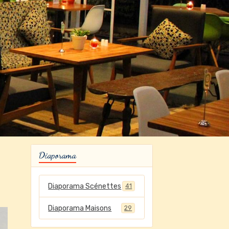
Diaporama
Diaporama Scénettes
41
Diaporama Maisons
29