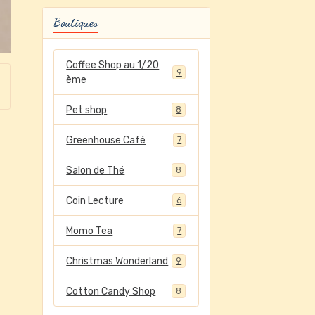
Boutiques
Coffee Shop au 1/20
9
ème
Pet shop
8
Greenhouse Café
7
Salon de Thé
8
Coin Lecture
6
Momo Tea
7
Christmas Wonderland
9
Cotton Candy Shop
8