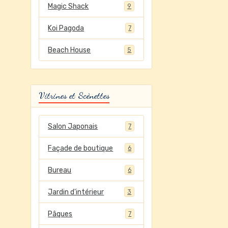
Magic Shack
9
Koi Pagoda
7
Beach House
5
Vitrines et Scènettes
Salon Japonais
7
Façade de boutique
6
Bureau
6
Jardin d'intérieur
3
Pâques
7