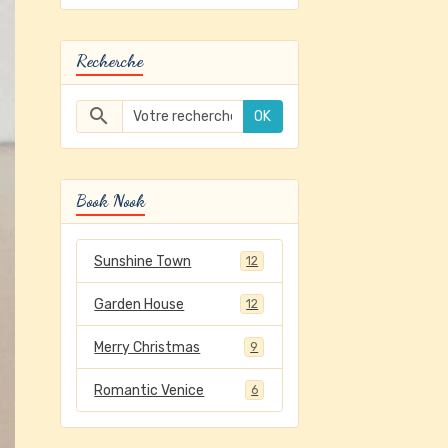
Recherche
OK
Book Nook
Sunshine Town
12
Garden House
12
Merry Christmas
9
Romantic Venice
6