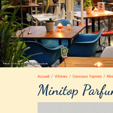
Accueil
Vitrines
Concours Topmini
Min
Minitop Parf