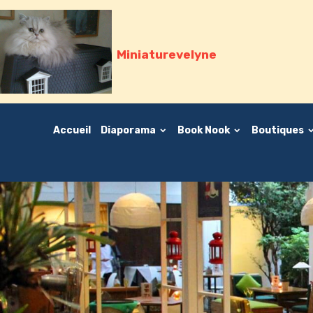
Miniaturevelyne
Accueil
Diaporama
Book Nook
Boutiques