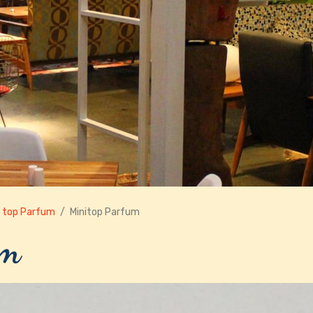
i top Parfum
Minitop Parfum
um