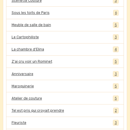
Scénette Couture
3
Sous les toits de Paris
6
Meuble de salle de bain
5
Le Cartophiliste
3
La chambre d'Elina
4
Z'ai cru voir un Rominet
5
Anniversaire
3
Maroquinerie
5
Atelier de couture
5
Tel est pris qui croyait prendre
2
Fleuriste
3