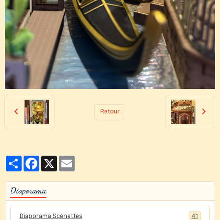
Retour
Partager
Facebook
X
Email
Diaporama
Diaporama Scénettes
41