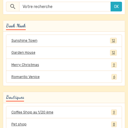
OK
Book Nook
Sunshine Town
12
Garden House
12
Merry Christmas
9
Romantic Venice
6
Boutiques
Coffee Shop au 1/20 ème
9
Pet shop
8