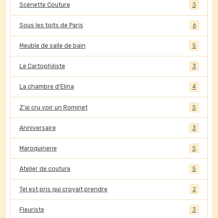
Scénette Couture
3
Sous les toits de Paris
6
Meuble de salle de bain
5
Le Cartophiliste
3
La chambre d'Elina
4
Z'ai cru voir un Rominet
5
Anniversaire
3
Maroquinerie
5
Atelier de couture
5
Tel est pris qui croyait prendre
2
Fleuriste
3