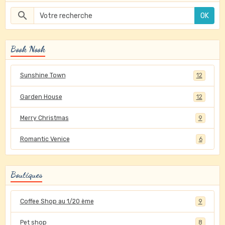
OK
Book Nook
Sunshine Town
12
Garden House
12
Merry Christmas
9
Romantic Venice
6
Boutiques
Coffee Shop au 1/20 ème
9
Pet shop
8