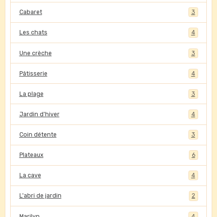
Cabaret
3
Les chats
4
Une crèche
3
Pâtisserie
4
La plage
3
Jardin d'hiver
4
Coin détente
3
Plateaux
6
La cave
4
L'abri de jardin
2
Marilyn
4