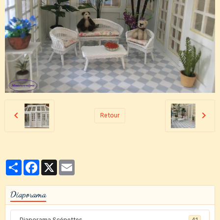
Retour
Partager
Facebook
X
Email
Diaporama