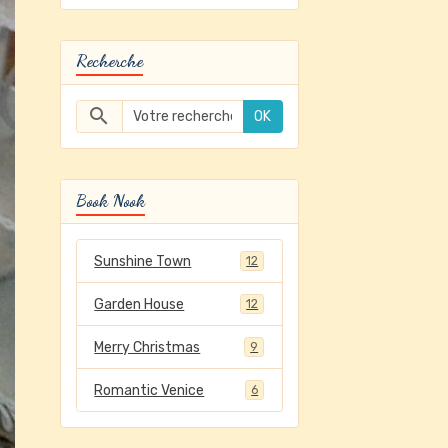
Recherche
OK
Book Nook
Sunshine Town
12
Garden House
12
Merry Christmas
9
Romantic Venice
6