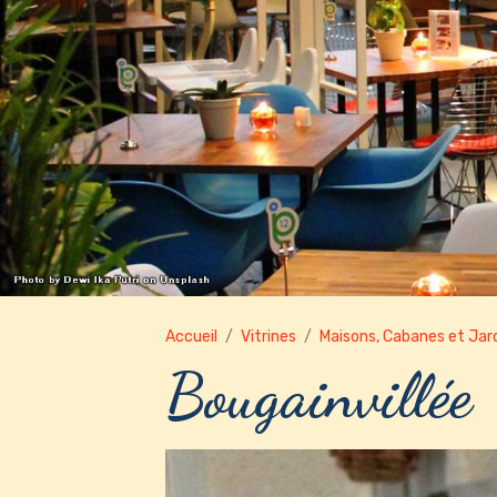
Accueil
Vitrines
Maisons, Cabanes et Jar
Bougainvillée