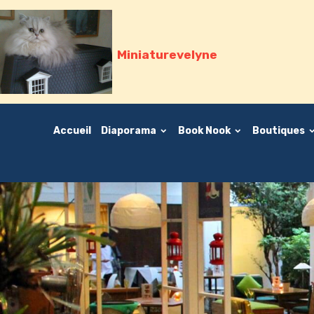
Miniaturevelyne
Accueil
Diaporama
Book Nook
Boutiques