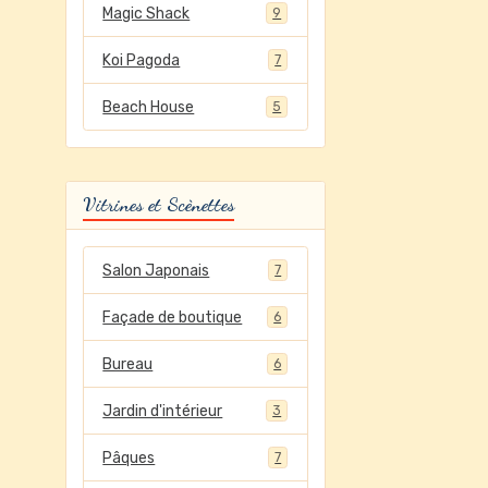
Magic Shack
9
Koi Pagoda
7
Beach House
5
Vitrines et Scènettes
Salon Japonais
7
Façade de boutique
6
Bureau
6
Jardin d'intérieur
3
Pâques
7