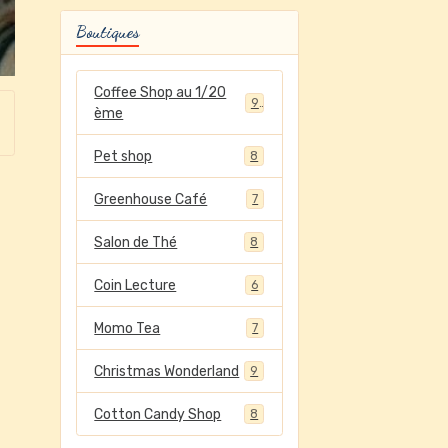
Boutiques
Coffee Shop au 1/20
9
ème
Pet shop
8
Greenhouse Café
7
Salon de Thé
8
Coin Lecture
6
Momo Tea
7
Christmas Wonderland
9
Cotton Candy Shop
8