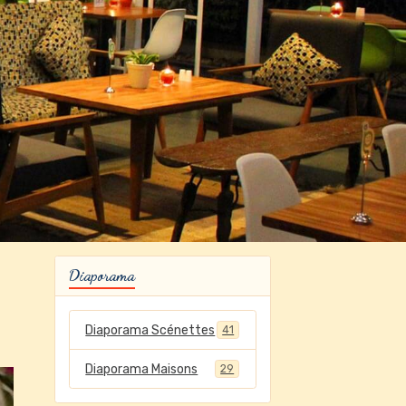
Diaporama
Diaporama Scénettes
41
Diaporama Maisons
29