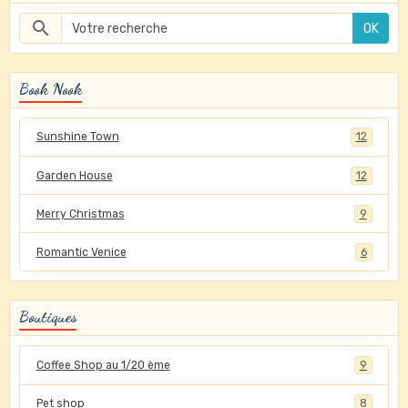
OK
Book Nook
Sunshine Town
12
Garden House
12
Merry Christmas
9
Romantic Venice
6
Boutiques
Coffee Shop au 1/20 ème
9
Pet shop
8