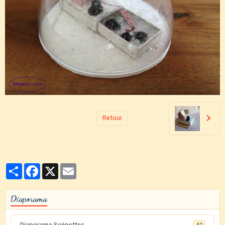
Retour
Partager
Facebook
X
Email
Diaporama