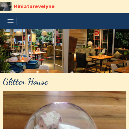
Miniaturevelyne
Glitter House