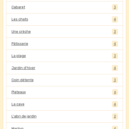
Cabaret
3
Les chats
4
Une crèche
3
Pâtisserie
4
La plage
3
Jardin d'hiver
4
Coin détente
3
Plateaux
6
La cave
4
L'abri de jardin
2
Marilyn
4