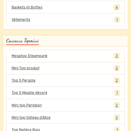
Baskets et Bottes
4
Vêtements
1
Concours Topmini
Megatop Steampunk
3
Mini Top produit
2
Top 5 Pergola
2
Top 5 Meuble décoré
1
Mini top Pantalon
2
Mini top Gâteau d'Alice
2
Top Matière Bois
1