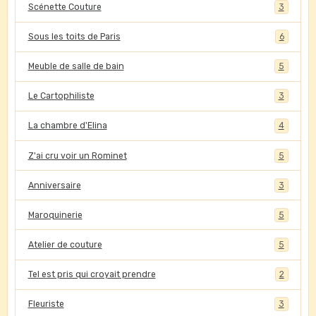
Scénette Couture
3
Sous les toits de Paris
6
Meuble de salle de bain
5
Le Cartophiliste
3
La chambre d'Elina
4
Z'ai cru voir un Rominet
5
Anniversaire
3
Maroquinerie
5
Atelier de couture
5
Tel est pris qui croyait prendre
2
Fleuriste
3