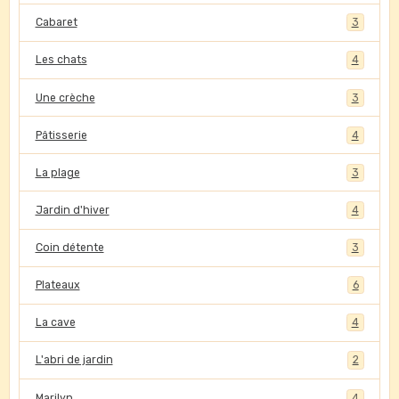
Cabaret
3
Les chats
4
Une crèche
3
Pâtisserie
4
La plage
3
Jardin d'hiver
4
Coin détente
3
Plateaux
6
La cave
4
L'abri de jardin
2
Marilyn
4