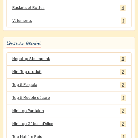
Baskets et Bottes
4
Vêtements
1
Concours Topmini
Megatop Steampunk
3
Mini Top produit
2
Top 5 Pergola
2
Top 5 Meuble décoré
1
Mini top Pantalon
2
Mini top Gâteau d'Alice
2
Top Matière Bois
1