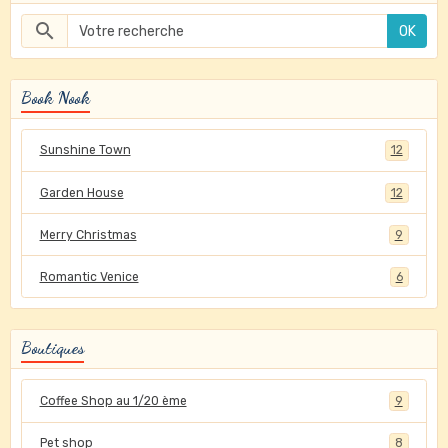
OK
Book Nook
Sunshine Town
12
Garden House
12
Merry Christmas
9
Romantic Venice
6
Boutiques
Coffee Shop au 1/20 ème
9
Pet shop
8