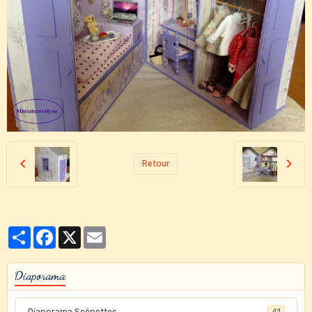
Retour
Partager
Facebook
X
Email
Diaporama