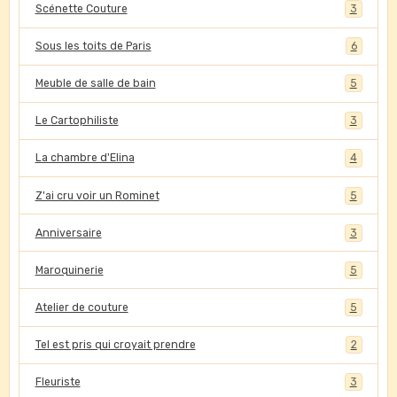
Scénette Couture
3
Sous les toits de Paris
6
Meuble de salle de bain
5
Le Cartophiliste
3
La chambre d'Elina
4
Z'ai cru voir un Rominet
5
Anniversaire
3
Maroquinerie
5
Atelier de couture
5
Tel est pris qui croyait prendre
2
Fleuriste
3