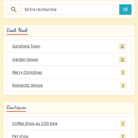
OK
Book Nook
Sunshine Town
12
Garden House
12
Merry Christmas
9
Romantic Venice
6
Boutiques
Coffee Shop au 1/20 ème
9
Pet shop
8