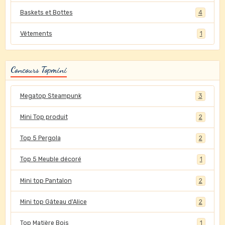
Baskets et Bottes
4
Vêtements
1
Concours Topmini
Megatop Steampunk
3
Mini Top produit
2
Top 5 Pergola
2
Top 5 Meuble décoré
1
Mini top Pantalon
2
Mini top Gâteau d'Alice
2
Top Matière Bois
1