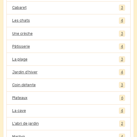
Cabaret
3
Les chats
4
Une crèche
3
Pâtisserie
4
La plage
3
Jardin d'hiver
4
Coin détente
3
Plateaux
6
La cave
4
L'abri de jardin
2
Marilyn
4