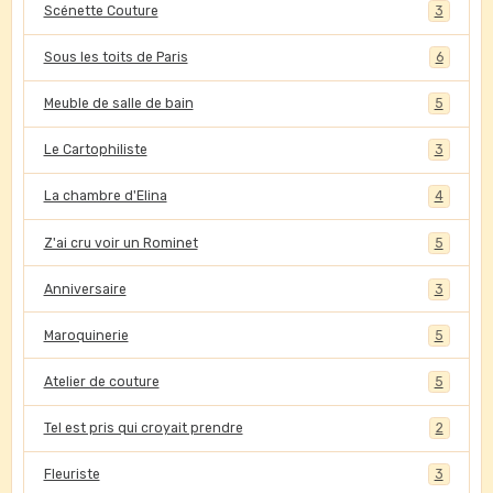
Scénette Couture
3
Sous les toits de Paris
6
Meuble de salle de bain
5
Le Cartophiliste
3
La chambre d'Elina
4
Z'ai cru voir un Rominet
5
Anniversaire
3
Maroquinerie
5
Atelier de couture
5
Tel est pris qui croyait prendre
2
Fleuriste
3