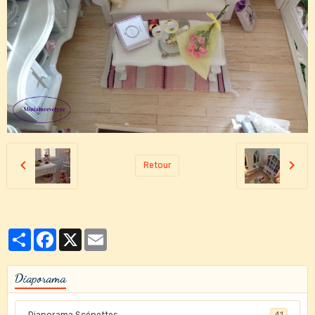
Retour
Partager
Facebook
X
Email
Diaporama