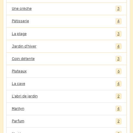
Une crèche
3
Pâtisserie
4
La plage
3
Jardin d'hiver
4
Coin détente
3
Plateaux
6
La cave
4
L'abri de jardin
2
Marilyn
4
Parfum
2