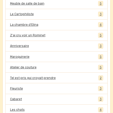
Meuble de salle de bain
5
Le Cartophiliste
3
La chambre d'Elina
4
Z'ai cru voir un Rominet
5
Anniversaire
3
Maroquinerie
5
Atelier de couture
5
Tel est pris qui croyait prendre
2
Fleuriste
3
Cabaret
3
Les chats
4