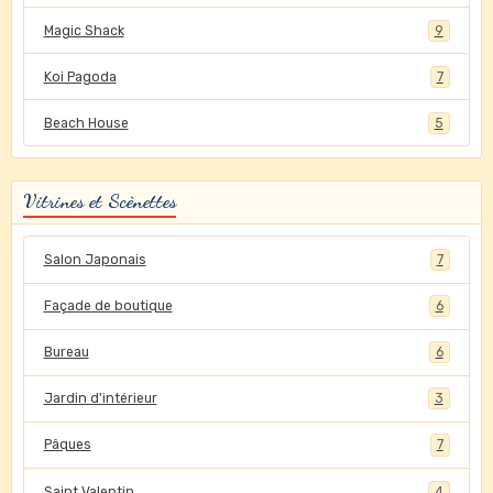
Magic Shack
9
Koi Pagoda
7
Beach House
5
Vitrines et Scènettes
Salon Japonais
7
Façade de boutique
6
Bureau
6
Jardin d'intérieur
3
Pâques
7
Saint Valentin
4