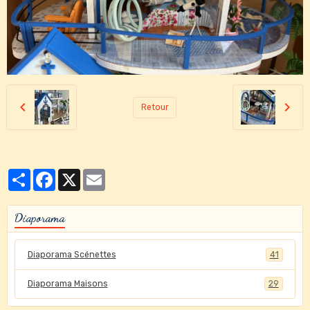
Retour
Partager
Facebook
X
Email
Diaporama
Diaporama Scénettes
41
Diaporama Maisons
29