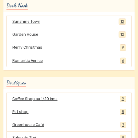
Book Nook
Sunshine Town
12
Garden House
12
Merry Christmas
9
Romantic Venice
6
Boutiques
Coffee Shop au 1/20 ème
9
Pet shop
8
Greenhouse Café
7
Salon de Thé
8