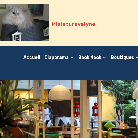
Miniaturevelyne
Accueil
Diaporama
Book Nook
Boutiques