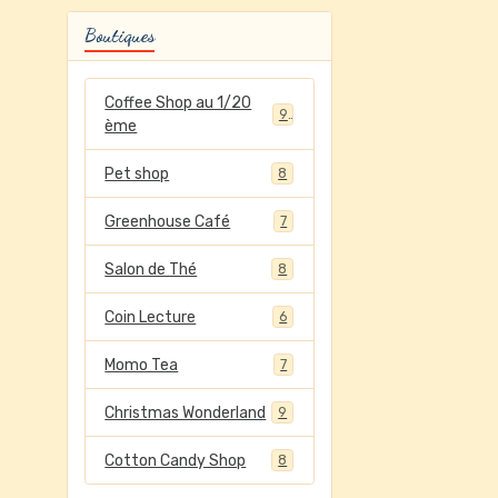
Boutiques
Coffee Shop au 1/20
9
ème
Pet shop
8
Greenhouse Café
7
Salon de Thé
8
Coin Lecture
6
Momo Tea
7
Christmas Wonderland
9
Cotton Candy Shop
8