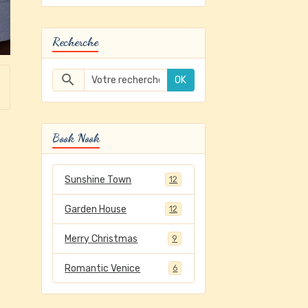
Recherche
OK
Book Nook
Sunshine Town
12
Garden House
12
Merry Christmas
9
Romantic Venice
6