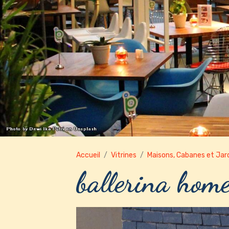
Accueil
Vitrines
Maisons, Cabanes et Jar
ballerina hom