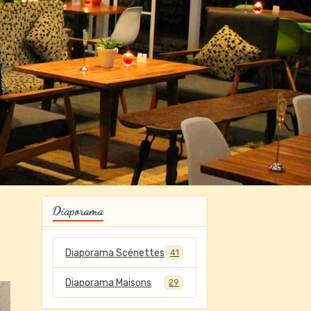
Diaporama
Diaporama Scénettes
41
Diaporama Maisons
29