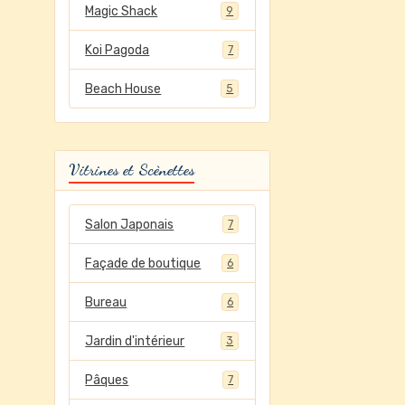
Magic Shack
9
Koi Pagoda
7
Beach House
5
Vitrines et Scènettes
Salon Japonais
7
Façade de boutique
6
Bureau
6
Jardin d'intérieur
3
Pâques
7